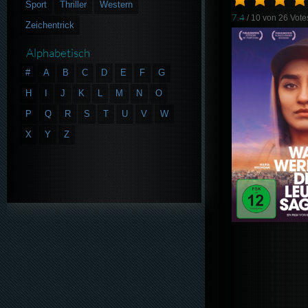
Sport
Thriller
Western
7.4
/ 10 von
26
Vote
Zeichentrick
Alphabetisch
#
A
B
C
D
E
F
G
H
I
J
K
L
M
N
O
P
Q
R
S
T
U
V
W
X
Y
Z