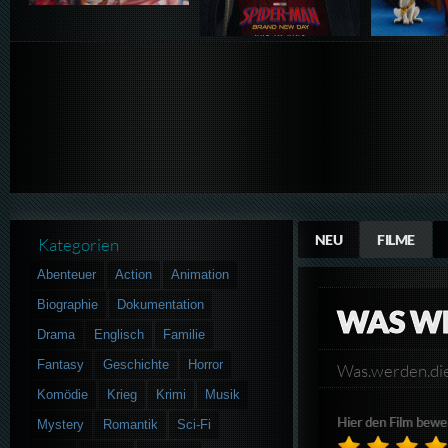
NEU
FILME
Kategorien
Abenteuer
Action
Animation
Biographie
Dokumentation
WAS WE
Drama
Englisch
Familie
Fantasy
Geschichte
Horror
Was.werden.di
Komödie
Krieg
Krimi
Musik
Hier den Film bewe
Mystery
Romantik
Sci-Fi