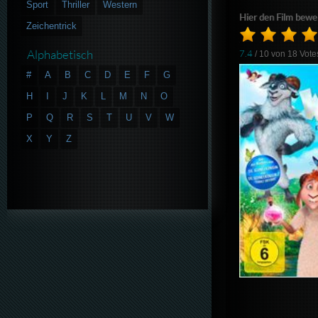
Sport
Thriller
Western
Hier den Film bewe
Zeichentrick
Alphabetisch
7.4
/ 10 von
18
Vote
#
A
B
C
D
E
F
G
H
I
J
K
L
M
N
O
P
Q
R
S
T
U
V
W
X
Y
Z