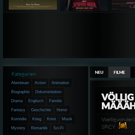
NEU
FILME
Kategorien
Abenteuer
Action
Animation
Biographie
Dokumentation
VÖLLIG
Drama
Englisch
Familie
MÄÄÄH
Fantasy
Geschichte
Horror
Voellig.von.de
Komödie
Krieg
Krimi
Musik
SPiCY
Mystery
Romantik
Sci-Fi