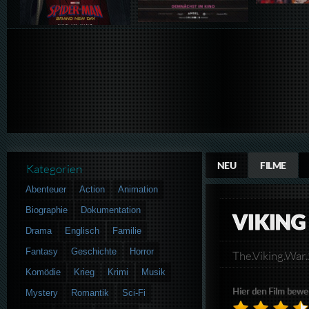
NEU
FILME
Kategorien
Abenteuer
Action
Animation
Biographie
Dokumentation
VIKING
Drama
Englisch
Familie
Fantasy
Geschichte
Horror
The.Viking.Wa
Komödie
Krieg
Krimi
Musik
Hier den Film bewe
Mystery
Romantik
Sci-Fi