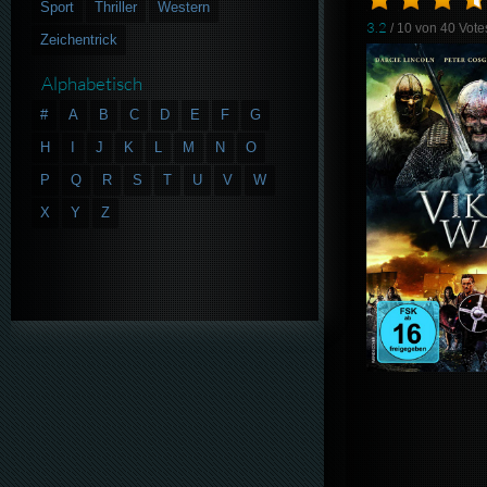
Sport
Thriller
Western
3.2
/ 10 von
40
Vote
Zeichentrick
Alphabetisch
#
A
B
C
D
E
F
G
H
I
J
K
L
M
N
O
P
Q
R
S
T
U
V
W
X
Y
Z