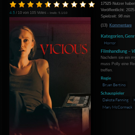
17525
Nutzer haben
Veröffentlicht: 2025
4.5
/ 10 von
105
Votes
– Imdb: 5.1/10
Spielzeit:
98 min
(13)
Kommentare
Kategorien, Genr
Horror
Filmhandlung –
Vi
Nachdem sie ein my
muss Polly eine Re
treffen.
Regie
Bryan Bertino
Schauspieler
Dakota Fanning
Mary McCormack