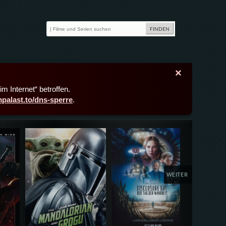
×
m Internet“ betroffen.
lmpalast.to/dns-sperre
.
Details,Play
Details,Play
Deta
WEITER