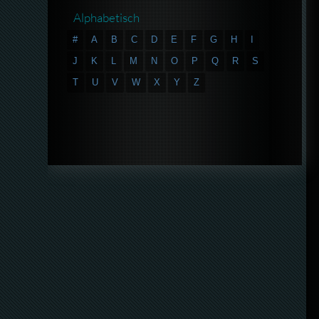
Alphabetisch
#
A
B
C
D
E
F
G
H
I
J
K
L
M
N
O
P
Q
R
S
T
U
V
W
X
Y
Z