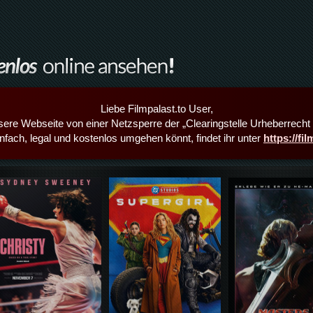
Liebe Filmpalast.to User,
sere Webseite von einer Netzsperre der „Clearingstelle Urheberrecht i
infach, legal und kostenlos umgehen könnt, findet ihr unter
https://fi
Details,Play
Details,Play
Details,Play