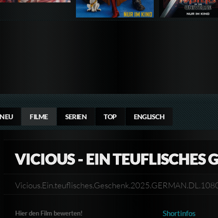
NEU
FILME
SERIEN
TOP
ENGLISCH
VICIOUS - EIN TEUFLISCHES
Vicious.Ein.teuflisches.Geschenk.2025.GERMAN.DL.
Shortinfos
Hier den Film bewerten!