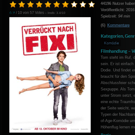
44196
Nutzer haben
Veröffentlicht: 2016
6.9
/ 10 von
57
Votes
– Imdb: 3.4/10
Spielzeit:
94 min
(6)
Kommentare
Kategorien, Genr
Komödie
Filmhandlung –
V
Tom steht im Ruf, d
sein. Er ist einfach
Dodie. Und findet e
braucht für den Spot
Abschlussfeier sch
Sexpuppe. Als Tom
unter Strom setzt,
eine echte Traumfra
der Seite weicht, w
Typen der Nachbars
of-Age-Komödie um
Höhenflug lernen mu
Regie