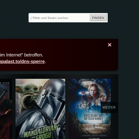
×
m Internet“ betroffen.
lmpalast.to/dns-sperre
.
Details,Play
Details,Play
Deta
WEITER