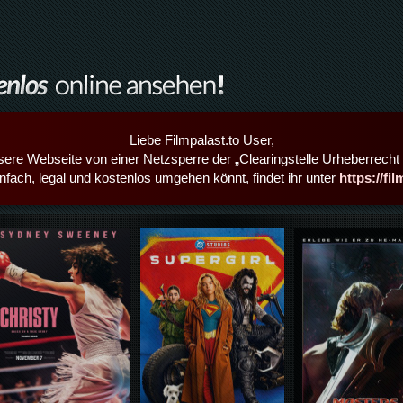
Liebe Filmpalast.to User,
sere Webseite von einer Netzsperre der „Clearingstelle Urheberrecht i
infach, legal und kostenlos umgehen könnt, findet ihr unter
https://fi
Details,Play
Details,Play
Details,Play