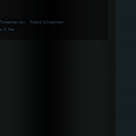
 Tomaschewsky
Roland Schreglmann
y O. Fee