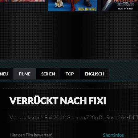
NEU
FILME
SERIEN
TOP
ENGLISCH
VERRÜCKT NACH FIXI
Verrueckt.nach.Fixi.2016.German.720p.BluRay.x264-DE
Shortinfos
Hier den Film bewerten!