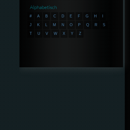
Alphabetisch
#
A
B
C
D
E
F
G
H
I
J
K
L
M
N
O
P
Q
R
S
T
U
V
W
X
Y
Z