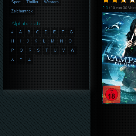
Sport
Thriller
Western
2.3
/ 10 von
30
Vote
Zeichentrick
Alphabetisch
#
A
B
C
D
E
F
G
H
I
J
K
L
M
N
O
P
Q
R
S
T
U
V
W
X
Y
Z