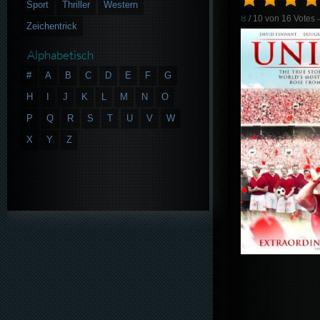
Sport
Thriller
Western
8
/ 10 von
16
Votes
Zeichentrick
Alphabetisch
#
A
B
C
D
E
F
G
H
I
J
K
L
M
N
O
P
Q
R
S
T
U
V
W
X
Y
Z