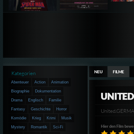
NEU
FILME
Kategorien
Abenteuer
Action
Animation
Biographie
Dokumentation
UNITE
Drama
Englisch
Familie
Fantasy
Geschichte
Horror
United.GERMA
Komödie
Krieg
Krimi
Musik
Hier den Film bewe
Mystery
Romantik
Sci-Fi