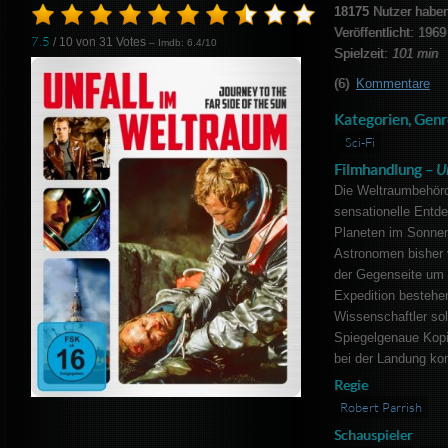
18175
Nutzer haben
Veröffentlicht: 1969
7.5
/ 10 von
31
Votes
– Imdb: 6.4/10
Spielzeit:
101 min
(6)
Kommentare
Kategorien, Genr
Sci-Fi
Filmhandlung –
U
Die Weltraumbehörd
sensationelle Entde
Planeten im Sonnen
Astronomen bisher 
der Gegenseite um 
Expedition bestehe
Wissenschaftler sol
Spiegelgenaue Kopi
bei der Landung kom
Regie
Robert Parrish
Schauspieler