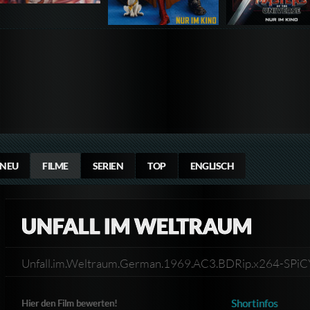
NEU
FILME
SERIEN
TOP
ENGLISCH
UNFALL IM WELTRAUM
Unfall.im.Weltraum.German.1969.AC3.BDRip.x264-SPi
Shortinfos
Hier den Film bewerten!