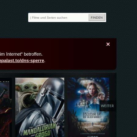
×
m Internet“ betroffen.
lmpalast.to/dns-sperre
.
Details,Play
Details,Play
Deta
WEITER