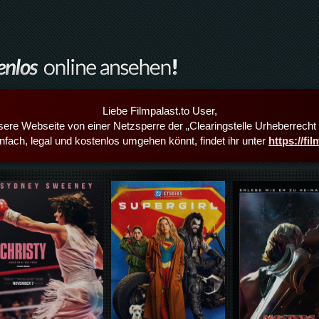
Liebe Filmpalast.to User,
sere Webseite von einer Netzsperre der „Clearingstelle Urheberrecht i
infach, legal und kostenlos umgehen könnt, findet ihr unter
https://fi
Details,Play
Details,Play
Details,Play