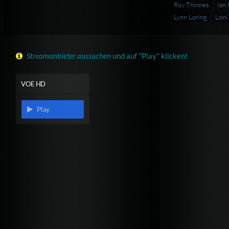
Roy Thinnes
Ian
Lynn Loring
Loni 
Streamanbieter aussuchen
und auf "Play" klicken!
VOE HD
Play