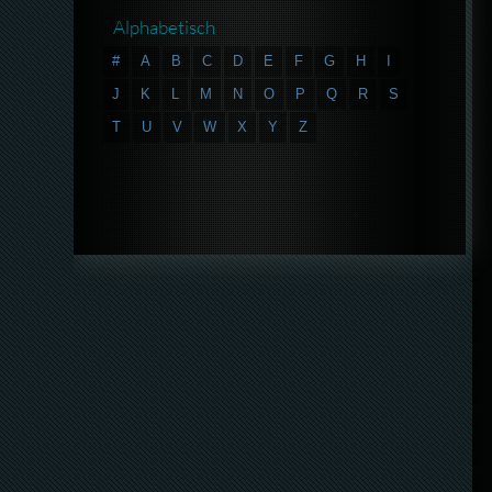
Alphabetisch
#
A
B
C
D
E
F
G
H
I
J
K
L
M
N
O
P
Q
R
S
T
U
V
W
X
Y
Z