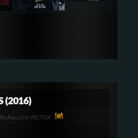
(2016)
p.BluRay.x265-VECTOR