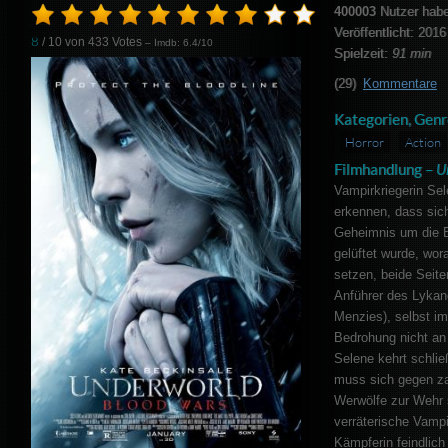
400003
Nutzer hab
Veröffentlicht: 2016
8
/ 10 von
433
Votes
– Imdb: 6.4/10
Spielzeit:
91 min
(29)
Kommentare
Kategorien, Genr
Horror
Action
Filmhandlung –
U
Vampirkriegerin Se
erkennen, dass sic
Geheimnis um die 
gelüftet wurde, wor
setzen, beide Seite
Anführer des Lykan
Menzies), selbst i
Bedrohung nicht an
Selene kehrt schlie
muss sich gegen za
Werwölfe zur Wehr 
verräterische Vamp
Kämpferin feindlich 