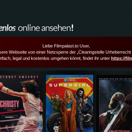
Liebe Filmpalast.to User,
sere Webseite von einer Netzsperre der „Clearingstelle Urheberrecht i
infach, legal und kostenlos umgehen könnt, findet ihr unter
https://fi
Details,Play
Details,Play
Details,Play