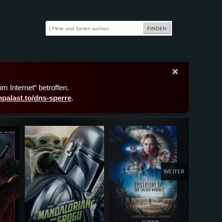
×
m Internet“ betroffen.
lmpalast.to/dns-sperre
.
Details,Play
Details,Play
Deta
WEITER