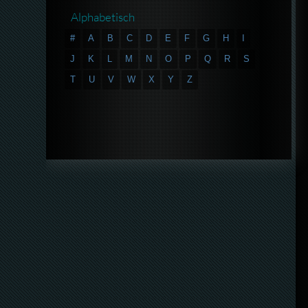
Alphabetisch
#
A
B
C
D
E
F
G
H
I
J
K
L
M
N
O
P
Q
R
S
T
U
V
W
X
Y
Z