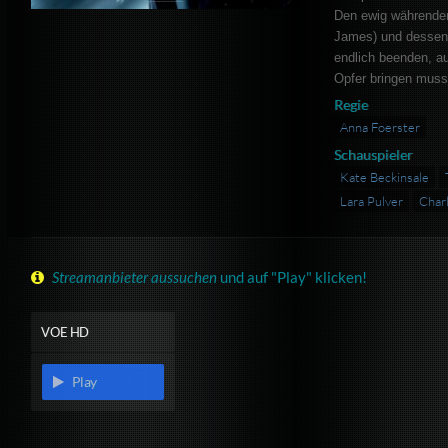
Den ewig währende
James) und dessen
endlich beenden, au
Opfer bringen mus
Regie
Anna Foerster
Schauspieler
Kate Beckinsale
Lara Pulver
Char
Streamanbieter aussuchen
und auf "Play" klicken!
VOE HD
Play