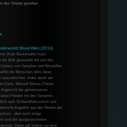
en den Stream gesehen
e
nderworld: Blood Wars (2016)
lene (Kate Beckinsale) muss
h die Welt gewandelt hat und das
Existenz von Vampiren und Werwölfen
aufhin die Menschen alles daran
n auszulöschen. Indes denkt der
er-Clans, Werwolf Marius (Tobias
m Angesicht der gemeinsamen
 einen Frieden mit den Vampiren.
ßlich aufs Schlachtfeld zurück und
hlreiche Angreifer aus den Reihen der
setzen - aber auch einige
ire sind der ausgezeichneten
gesinnt. Dabei will Selene nur eins: