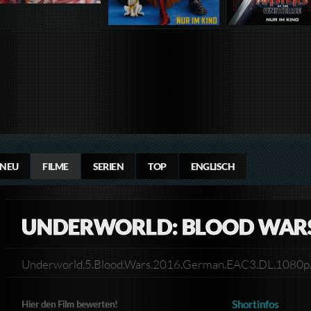
NEU
FILME
SERIEN
TOP
ENGLISCH
UNDERWORLD: BLOOD WARS 
Underworld.5.Blood.Wars.2016.German.EAC3.DL.1080
Shortinfos
Hier den Film bewerten!