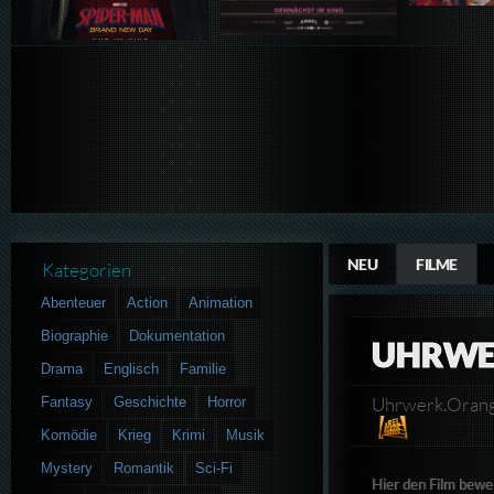
NEU
FILME
Kategorien
Abenteuer
Action
Animation
Biographie
Dokumentation
UHRWE
Drama
Englisch
Familie
Uhrwerk.Oran
Fantasy
Geschichte
Horror
Komödie
Krieg
Krimi
Musik
Mystery
Romantik
Sci-Fi
Hier den Film bewe