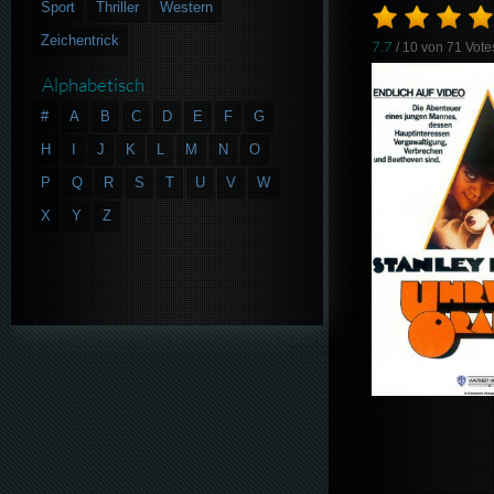
Sport
Thriller
Western
Zeichentrick
7.7
/ 10 von
71
Vote
Alphabetisch
#
A
B
C
D
E
F
G
H
I
J
K
L
M
N
O
P
Q
R
S
T
U
V
W
X
Y
Z