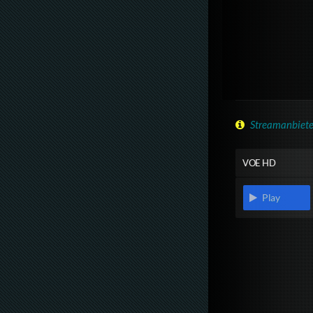
Streamanbiete
VOE HD
Play