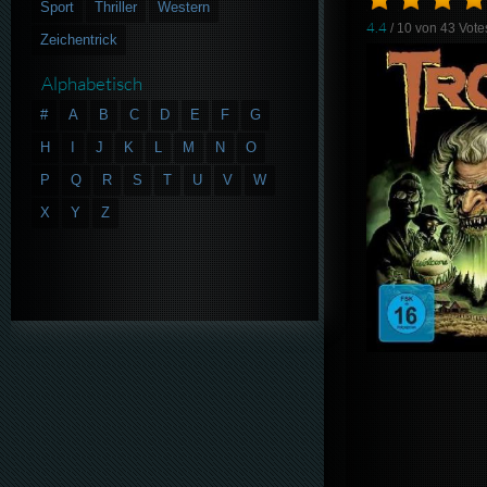
Sport
Thriller
Western
4.4
/ 10 von
43
Vote
Zeichentrick
Alphabetisch
#
A
B
C
D
E
F
G
H
I
J
K
L
M
N
O
P
Q
R
S
T
U
V
W
X
Y
Z