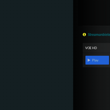
Streamanbiete
VOE HD
Play