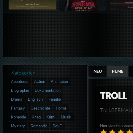
NEU
FILME
Kategorien
Abenteuer
Action
Animation
Biographie
Dokumentation
TROLL
Drama
Englisch
Familie
Fantasy
Geschichte
Horror
Troll.GERMA
Komödie
Krieg
Krimi
Musik
Hier den Film bewe
Mystery
Romantik
Sci-Fi