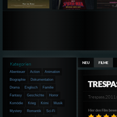
NEU
FILME
Kategorien
Abenteuer
Action
Animation
Biographie
Dokumentation
TRESPA
Drama
Englisch
Familie
Fantasy
Geschichte
Horror
Trespass.201
Komödie
Krieg
Krimi
Musik
Hier den Film bewe
Mystery
Romantik
Sci-Fi