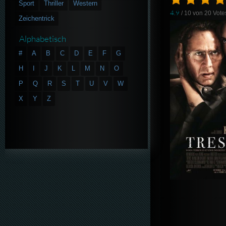
Sport
Thriller
Western
4.9
/ 10 von
20
Vote
Zeichentrick
Alphabetisch
#
A
B
C
D
E
F
G
H
I
J
K
L
M
N
O
P
Q
R
S
T
U
V
W
X
Y
Z