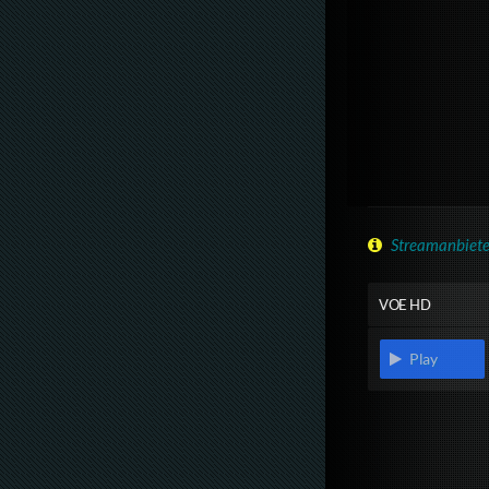
Streamanbiete
VOE HD
Play