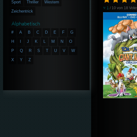
Sport
Thriller
Western
9.1
/ 10 von
18
Vote
Zeichentrick
Alphabetisch
#
A
B
C
D
E
F
G
H
I
J
K
L
M
N
O
P
Q
R
S
T
U
V
W
X
Y
Z