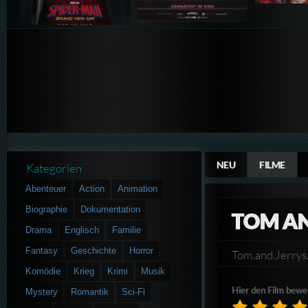
NEU
FILME
Kategorien
Abenteuer
Action
Animation
Biographie
Dokumentation
TOM AN
Drama
Englisch
Familie
Fantasy
Geschichte
Horror
Tom.and.Jerry
Komödie
Krieg
Krimi
Musik
Hier den Film bewe
Mystery
Romantik
Sci-Fi