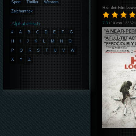
Sport
Thriller
Western
Hier den Film bewe
Zeichentrick
Alphabetisch
7.3
/ 10 von
123
Vot
#
A
B
C
D
E
F
G
H
I
J
K
L
M
N
O
P
Q
R
S
T
U
V
W
X
Y
Z