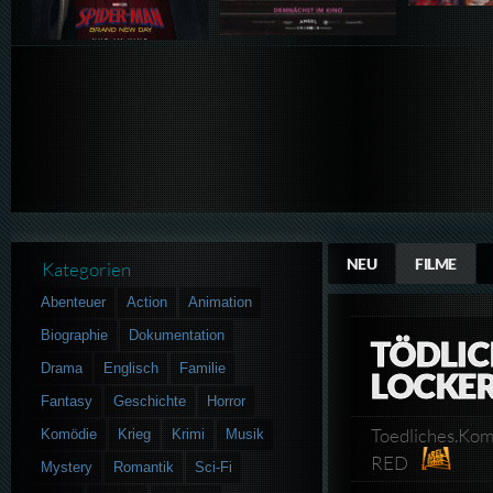
NEU
FILME
Kategorien
Abenteuer
Action
Animation
Biographie
Dokumentation
TÖDLIC
Drama
Englisch
Familie
LOCKE
Fantasy
Geschichte
Horror
Toedliches.Ko
Komödie
Krieg
Krimi
Musik
RED
Mystery
Romantik
Sci-Fi