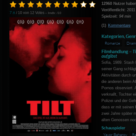
12960
Nutzer haben
Veröffentlicht: 2011
7.8
/ 10 von
12
Votes
– Imdb: /10
Spielzeit:
94 min
(1)
Kommentare
Kategorien, Genr
Romanze
Dram
Filmhandlung –
Ti
aufgibst
Sofia, 1989. Stash 
seiner Gang schlägt 
Aktivitäten durch u
die anderen beim A
Pornos observiert. A
verknallt, Tochter 
Polizei und der Ge
dass er mit seinen 
zwei Jahre später 
alten Genossen no
Schauspieler
Yavor Baharov
Ra