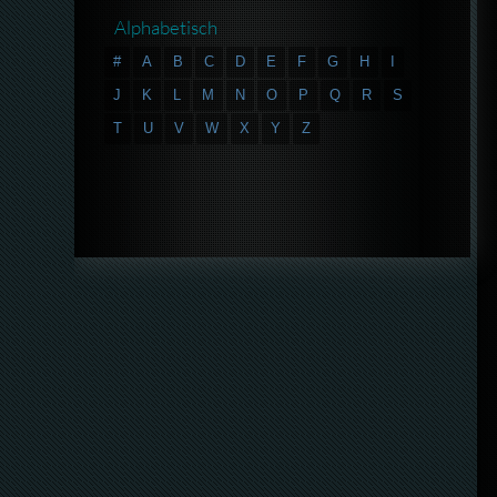
Alphabetisch
#
A
B
C
D
E
F
G
H
I
J
K
L
M
N
O
P
Q
R
S
T
U
V
W
X
Y
Z