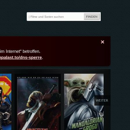
×
m Internet“ betroffen.
lmpalast.to/dns-sperre
.
Details,Play
Details,Play
Deta
WEITER