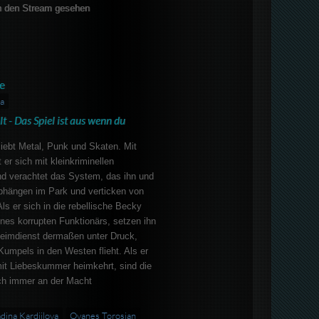
 den Stream gesehen
e
a
lt - Das Spiel ist aus wenn du
liebt Metal, Punk und Skaten. Mit
er sich mit kleinkriminellen
nd verachtet das System, das ihn und
bhängen im Park und verticken von
ls er sich in die rebellische Becky
eines korrupten Funktionärs, setzen ihn
heimdienst dermaßen unter Druck,
Kumpels in den Westen flieht. Als er
mit Liebeskummer heimkehrt, sind die
ch immer an der Macht
dina Kardjilova
Ovanes Torosian