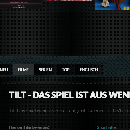
NEU
FILME
SERIEN
TOP
ENGLISCH
TILT - DAS SPIEL IST AUS W
Tilt.Das.Spiel.ist.aus.wenn.du.aufgibst .German.DL.DV
Shortinfos
Hier den Film bewerten!