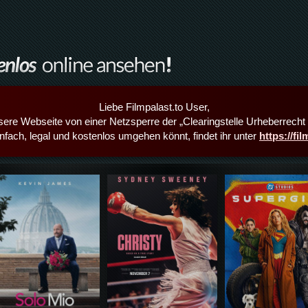
Liebe Filmpalast.to User,
sere Webseite von einer Netzsperre der „Clearingstelle Urheberrecht i
infach, legal und kostenlos umgehen könnt, findet ihr unter
https://fi
Details,Play
Details,Play
Details,Play