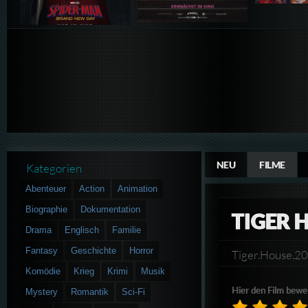
NEU
FILME
Kategorien
Abenteuer
Action
Animation
Biographie
Dokumentation
TIGER 
Drama
Englisch
Familie
Fantasy
Geschichte
Horror
Tiger.House.
Komödie
Krieg
Krimi
Musik
Hier den Film bewe
Mystery
Romantik
Sci-Fi