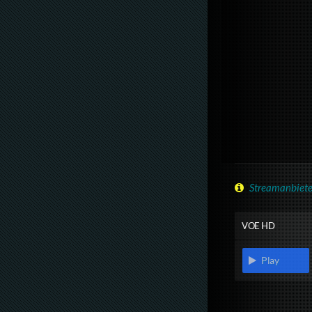
Streamanbiete
VOE HD
Play