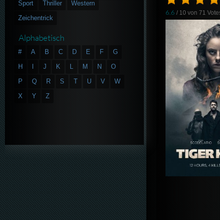
Sport
Thriller
Western
6.6
/ 10 von
71
Vote
Zeichentrick
Alphabetisch
#
A
B
C
D
E
F
G
H
I
J
K
L
M
N
O
P
Q
R
S
T
U
V
W
X
Y
Z