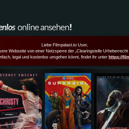
Liebe Filmpalast.to User,
sere Webseite von einer Netzsperre der „Clearingstelle Urheberrecht i
infach, legal und kostenlos umgehen könnt, findet ihr unter
https://fi
Details,Play
Details,Play
Details,Play