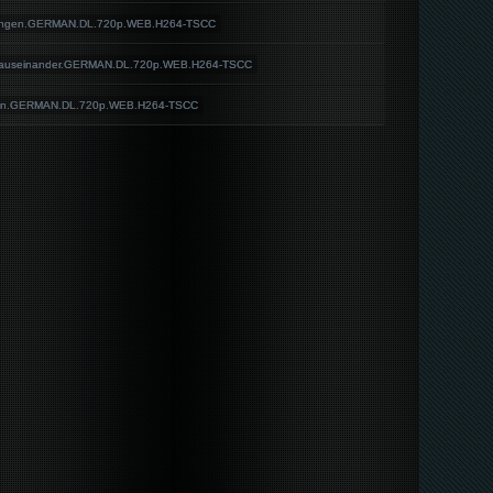
fangen.GERMAN.DL.720p.WEB.H264-TSCC
t.auseinander.GERMAN.DL.720p.WEB.H264-TSCC
gan.GERMAN.DL.720p.WEB.H264-TSCC