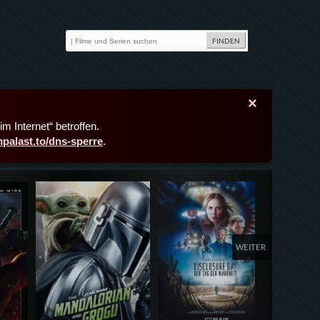
×
m Internet“ betroffen.
lmpalast.to/dns-sperre
.
Details,Play
Details,Play
Deta
WEITER