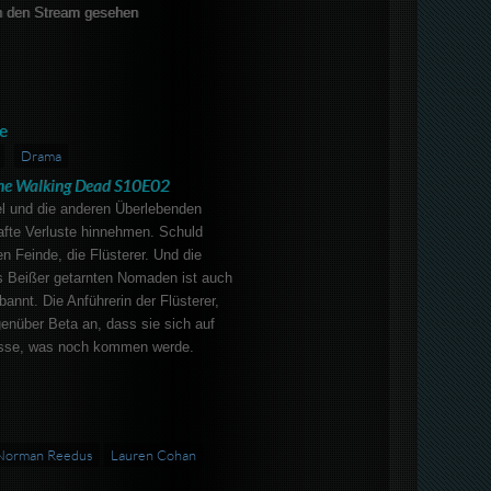
 den Stream gesehen
e
Drama
he Walking Dead S10E02
el und die anderen Überlebenden
fte Verluste hinnehmen. Schuld
en Feinde, die Flüsterer. Und die
ls Beißer getarnten Nomaden ist auch
annt. Die Anführerin der Flüsterer,
enüber Beta an, dass sie sich auf
üsse, was noch kommen werde.
Norman Reedus
Lauren Cohan