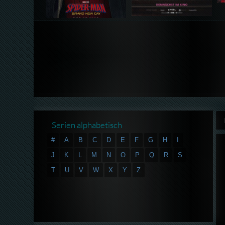
Serien alphabetisch
#
A
B
C
D
E
F
G
H
I
J
K
L
M
N
O
P
Q
R
S
T
U
V
W
X
Y
Z