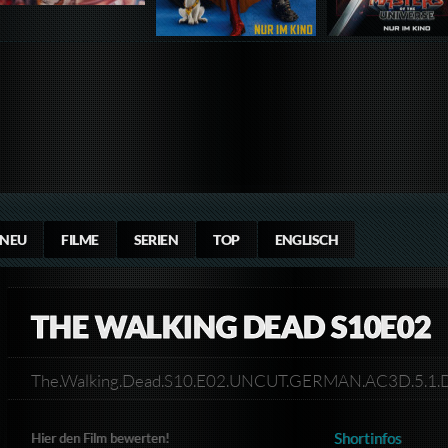
NEU
FILME
SERIEN
TOP
ENGLISCH
THE WALKING DEAD S10E02
The.Walking.Dead.S10.E02.UNCUT.GERMAN.AC3D.5.1
Shortinfos
Hier den Film bewerten!