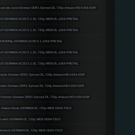
s.ist.wie.zuvor.German.DD51.Synced.DL.720p.AmazonHD.h264-GDR
CUT.GERMAN.AC3D.5.1.DL.720p.WEB-DL.x264-PRETAiL
CUT.GERMAN.AC3D.5.1.DL.720p.WEB-DL.x264-PRETAiL
WEBHDRip.GERMAN.AC3D.5.1.x264-PRETAiL
CUT.GERMAN.AC3D.5.1.DL.720p.WEB-DL.x264-PRETAiL
CUT.GERMAN.AC3D.5.1.DL.720p.WEB-DL.x264-PRETAiL
chiede.German.DD51.Synced.DL.720p.AmazonHD.h264-GDR
zessin.German.DD51.Synced.DL.720p.AmazonHD.h264-GDR
r.Feinden.German.DD51.Synced.DL.720p.AmazonHD.h264-GDR
me.Sweet.Home.GERMAN.DL.720p.WEB.H264-TSCC
det.mich.GERMAN.DL.720p.WEB.H264-TSCC
.Versteck.GERMAN.DL.720p.WEB.H264-TSCC