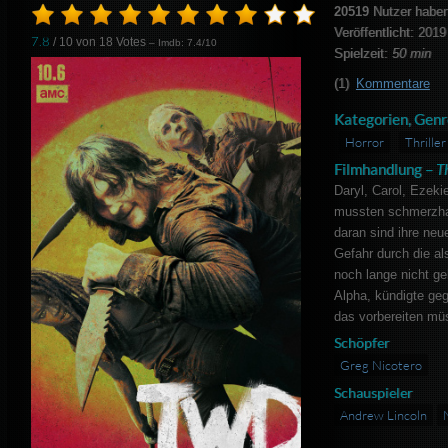
20519
Nutzer haben
Veröffentlicht: 2019
7.8
/ 10 von
18
Votes
– Imdb: 7.4/10
Spielzeit:
50 min
(1)
Kommentare
Kategorien, Genr
Horror
Thriller
Filmhandlung –
T
Daryl, Carol, Ezeki
mussten schmerzha
daran sind ihre neu
Gefahr durch die a
noch lange nicht geb
Alpha, kündigte geg
das vorbereiten m
Schöpfer
Greg Nicotero
Schauspieler
Andrew Lincoln