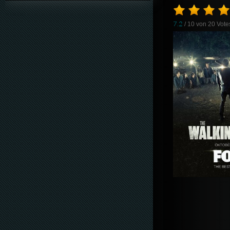
7.2
/ 10 von
20
Vote