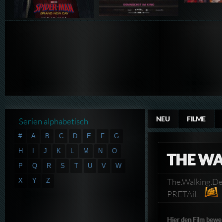
NEU
FILME
Serien alphabetisch
#
A
B
C
D
E
F
G
H
I
J
K
L
M
N
O
THE WA
P
Q
R
S
T
U
V
W
The.Walking.
X
Y
Z
PRETAiL
Hier den Film bewe