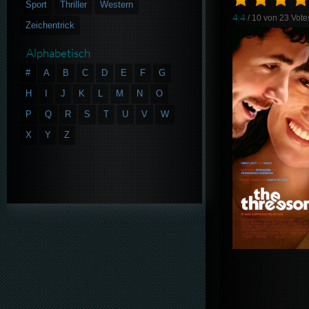
Sport
Thriller
Western
4.4
/ 10 von
23
Vote
Zeichentrick
Alphabetisch
#
A
B
C
D
E
F
G
H
I
J
K
L
M
N
O
P
Q
R
S
T
U
V
W
X
Y
Z