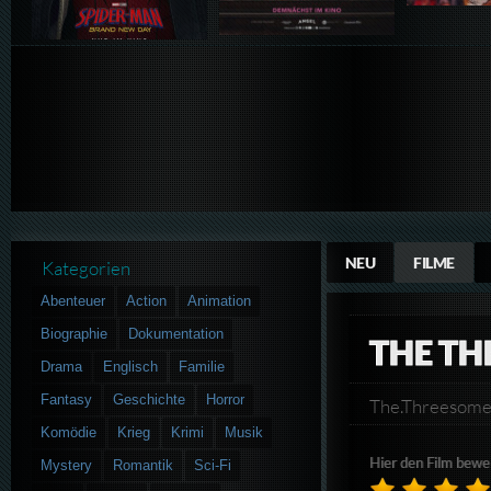
NEU
FILME
Kategorien
Abenteuer
Action
Animation
Biographie
Dokumentation
THE T
Drama
Englisch
Familie
Fantasy
Geschichte
Horror
The.Threesom
Komödie
Krieg
Krimi
Musik
Hier den Film bewe
Mystery
Romantik
Sci-Fi