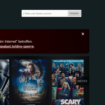
×
m Internet“ betroffen.
lmpalast.to/dns-sperre
.
Details,Play
Details,Play
Deta
WEITER