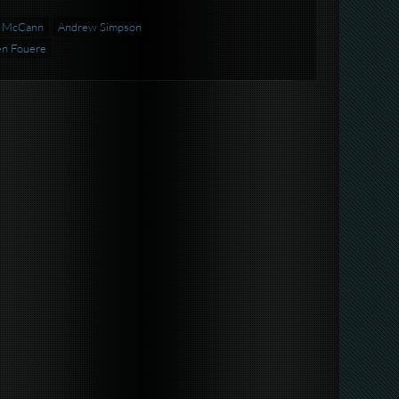
n McCann
Andrew Simpson
n Fouere