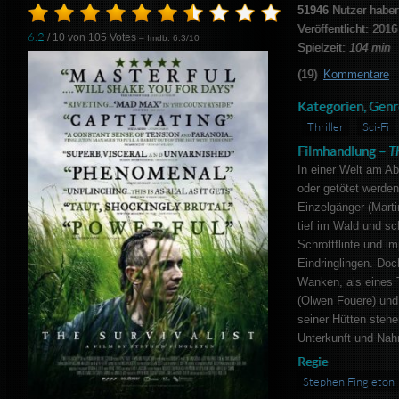
51946
Nutzer haben
Veröffentlicht: 2016
6.2
/ 10 von
105
Votes
– Imdb: 6.3/10
Spielzeit:
104 min
(19)
Kommentare
Kategorien, Genr
Thriller
Sci-Fi
Filmhandlung –
Th
In einer Welt am Ab
oder getötet werden‘
Einzelgänger (Mart
tief im Wald und sc
Schrottflinte und im
Eindringlingen. Doc
Wanken, als eines 
(Olwen Fouere) und 
seiner Hütten stehe
Unterkunft und Nah
Regie
Stephen Fingleton