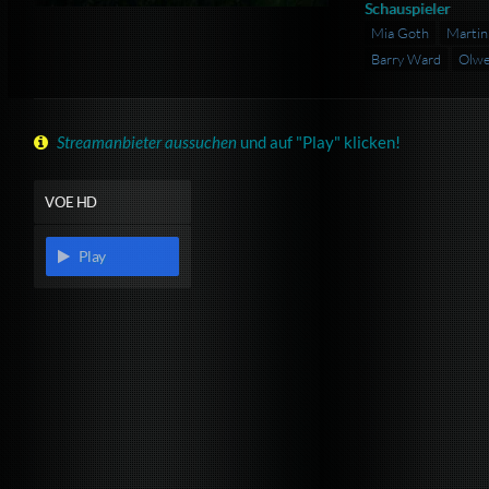
Schauspieler
Mia Goth
Marti
Barry Ward
Olwe
Streamanbieter aussuchen
und auf "Play" klicken!
VOE HD
Play