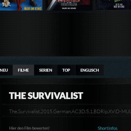
NEU
FILME
SERIEN
TOP
ENGLISCH
THE SURVIVALIST
The.Survivalist.2015.German.AC3D.5.1.BDRip.XViD-M
Shortinfos
Hier den Film bewerten!