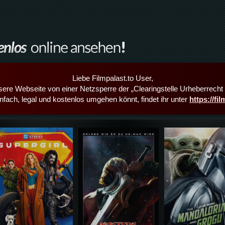
Liebe Filmpalast.to User,
sere Webseite von einer Netzsperre der „Clearingstelle Urheberrecht i
infach, legal und kostenlos umgehen könnt, findet ihr unter
https://fi
Details,Play
Details,Play
Details,Play