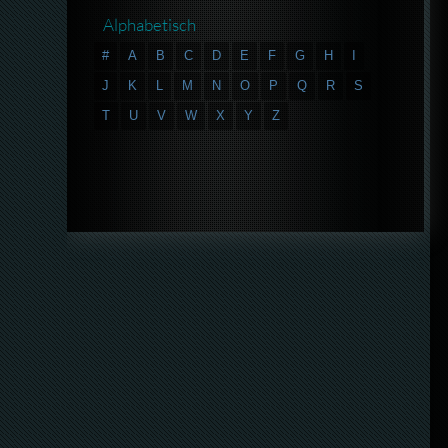
Alphabetisch
#
A
B
C
D
E
F
G
H
I
J
K
L
M
N
O
P
Q
R
S
T
U
V
W
X
Y
Z