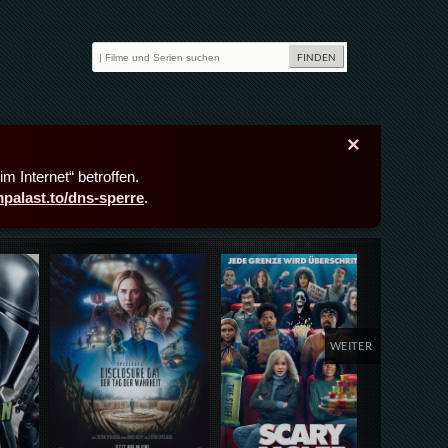
×
m Internet“ betroffen.
lmpalast.to/dns-sperre
.
Details,Play
Details,Play
Deta
WEITER