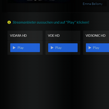
Emma Bellomy
Streamanbieter aussuchen
und auf "Play" klicken!
VIDARA HD
VOE HD
VIDSONIC HD
Play
Play
Play