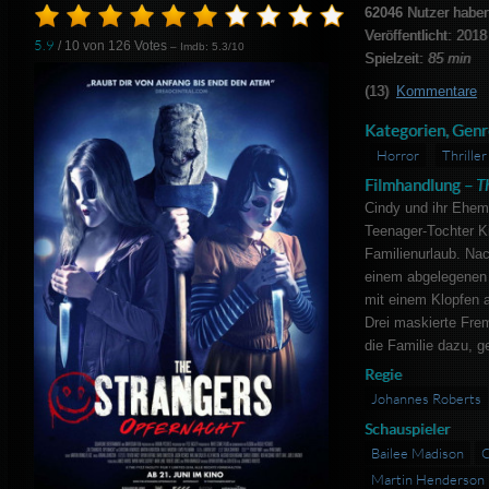
62046
Nutzer haben
Veröffentlicht: 2018
5.9
/ 10 von
126
Votes
– Imdb: 5.3/10
Spielzeit:
85 min
(13)
Kommentare
Kategorien, Genr
Horror
Thriller
Filmhandlung –
T
Cindy und ihr Ehem
Teenager-Tochter K
Familienurlaub. Nac
einem abgelegenen 
mit einem Klopfen a
Drei maskierte Fre
die Familie dazu, 
Regie
Johannes Roberts
Schauspieler
Bailee Madison
C
Martin Henderson