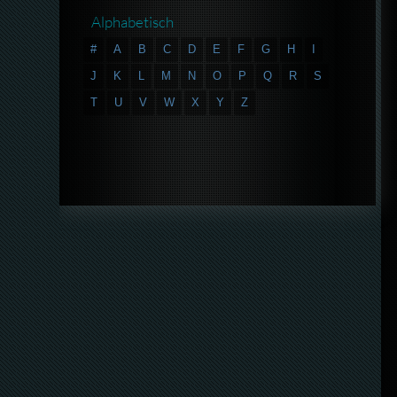
Alphabetisch
#
A
B
C
D
E
F
G
H
I
J
K
L
M
N
O
P
Q
R
S
T
U
V
W
X
Y
Z