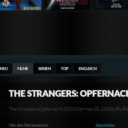
NEU
FILME
SERIEN
TOP
ENGLISCH
THE STRANGERS: OPFERNAC
The.Strangers.Opfernacht.2018.German.DL.1080p.B
Shortinfos
Hier den Film bewerten!