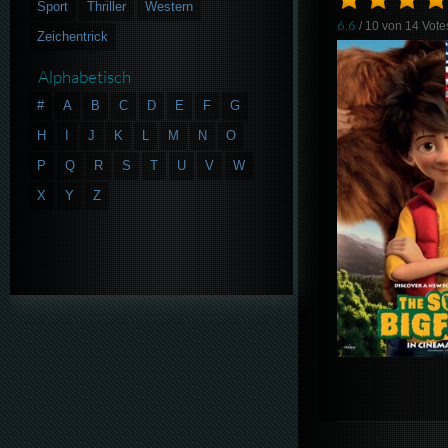
Sport
Thriller
Western
6.6
/ 10 von
14
Vote
Zeichentrick
Alphabetisch
#
A
B
C
D
E
F
G
H
I
J
K
L
M
N
O
P
Q
R
S
T
U
V
W
X
Y
Z