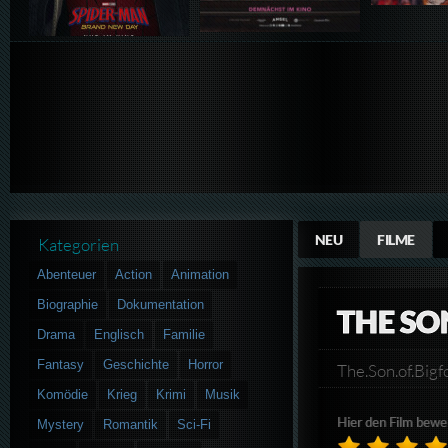
NEU
FILME
Kategorien
Abenteuer
Action
Animation
Biographie
Dokumentation
THE SO
Drama
Englisch
Familie
Fantasy
Geschichte
Horror
The.Son.of.B
Komödie
Krieg
Krimi
Musik
Hier den Film bewe
Mystery
Romantik
Sci-Fi