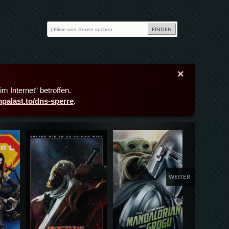
×
m Internet“ betroffen.
lmpalast.to/dns-sperre
.
Details,Play
Details,Play
Deta
WEITER