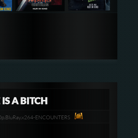
IS A BITCH
1080p.BluRay.x264-ENCOUNTERS