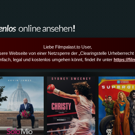
Liebe Filmpalast.to User,
sere Webseite von einer Netzsperre der „Clearingstelle Urheberrecht i
infach, legal und kostenlos umgehen könnt, findet ihr unter
https://fi
Details,Play
Details,Play
Details,Play