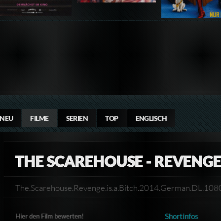
NEU
FILME
SERIEN
TOP
ENGLISCH
THE SCAREHOUSE - REVENGE 
The.Scarehouse.Revenge.is.a.Bitch.2014.German.DL.
Shortinfos
Hier den Film bewerten!