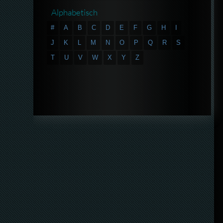
Alphabetisch
#
A
B
C
D
E
F
G
H
I
J
K
L
M
N
O
P
Q
R
S
T
U
V
W
X
Y
Z