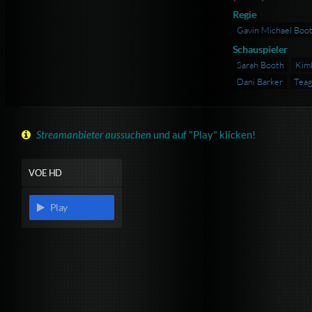
Regie
Gavin Michael Boo
Schauspieler
Sarah Booth
Kim
Dani Barker
Teag
Streamanbieter aussuchen
und auf "Play" klicken!
VOE HD
Play