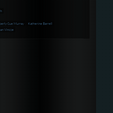
th
berly-Sue Murray
Katherine Barrell
an Vincze