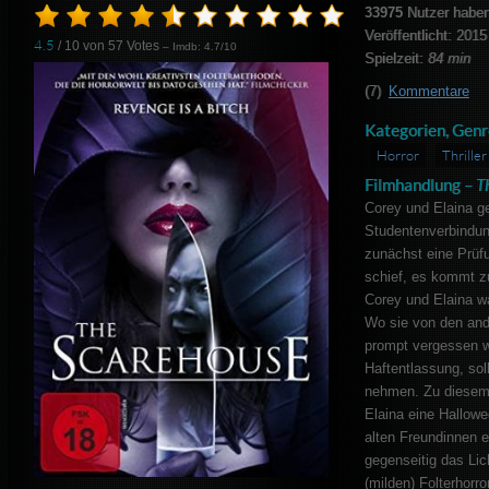
33975
Nutzer haben
Veröffentlicht: 2015
4.5
/ 10 von
57
Votes
– Imdb: 4.7/10
Spielzeit:
84 min
(7)
Kommentare
Kategorien, Genr
Horror
Thriller
Filmhandlung –
T
Corey und Elaina ge
Studentenverbindun
zunächst eine Prüf
schief, es kommt zu
Corey und Elaina wa
Wo sie von den ande
prompt vergessen w
Haftentlassung, soll
nehmen. Zu diesem
Elaina eine Hallowe
alten Freundinnen 
gegenseitig das Lich
(milden) Folterhorr