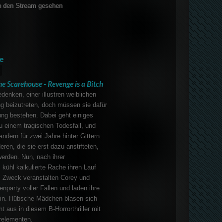
 den Stream gesehen
e
he Scarehouse - Revenge is a Bitch
denken, einer illustren weiblichen
g beizutreten, doch müssen sie dafür
ung bestehen. Dabei geht einiges
 einem tragischen Todesfall, und
ndern für zwei Jahre hinter Gittern.
ren, die sie erst dazu anstifteten,
erden. Nun, nach ihrer
 kühl kalkulierte Rache ihren Lauf
 Zweck veranstalten Corey und
enparty voller Fallen und laden ihre
ein. Hübsche Mädchen blasen sich
t aus in diesem B-Horrorthriller mit
orelementen.