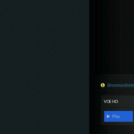
Streamanbiete
VOE HD
Play