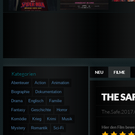
NEU
FILME
Kategorien
Abenteuer
Action
Animation
Biographie
Dokumentation
THE SA
Drama
Englisch
Familie
Fantasy
Geschichte
Horror
The.Safe.201
Komödie
Krieg
Krimi
Musik
Hier den Film bewe
Mystery
Romantik
Sci-Fi