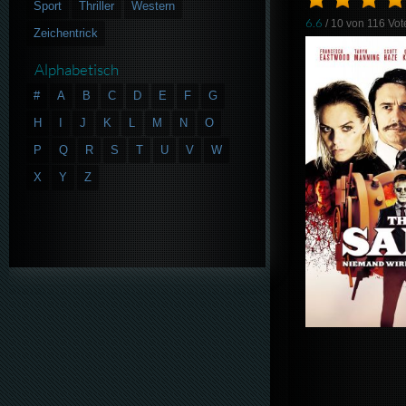
Sport
Thriller
Western
6.6
/ 10 von
116
Vot
Zeichentrick
Alphabetisch
#
A
B
C
D
E
F
G
H
I
J
K
L
M
N
O
P
Q
R
S
T
U
V
W
X
Y
Z