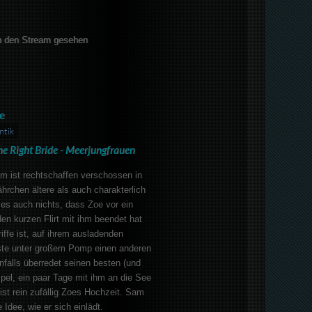
 den Stream gesehen
e
ntik
he Right Bride - Meerjungfrauen
m ist rechtschaffen verschossen in
ährchen ältere als auch charakterlich
t es auch nichts, dass Zoe vor ein
en kurzen Flirt mit ihm beendet hat
ffe ist, auf ihrem ausladenden
ste unter großem Pomp einen anderen
nfalls überredet seinen besten (und
el, ein paar Tage mit ihm an die See
 ist rein zufällig Zoes Hochzeit. Sam
Idee, wie er sich einlädt.