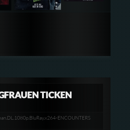
NGFRAUEN TICKEN
.German.DL.1080p.BluRay.x264-ENCOUNTERS