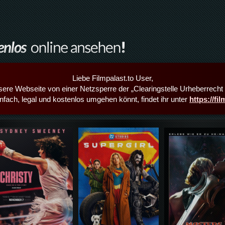
Liebe Filmpalast.to User,
sere Webseite von einer Netzsperre der „Clearingstelle Urheberrecht i
infach, legal und kostenlos umgehen könnt, findet ihr unter
https://fi
Details,Play
Details,Play
Details,Play