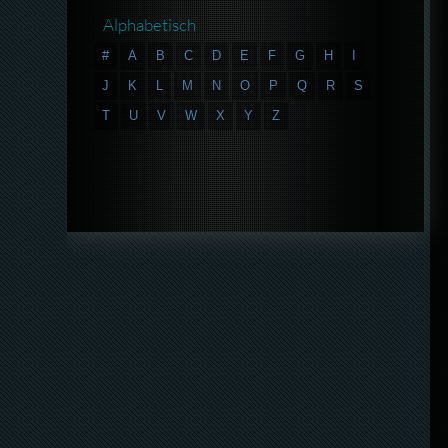
Alphabetisch
#
A
B
C
D
E
F
G
H
I
J
K
L
M
N
O
P
Q
R
S
T
U
V
W
X
Y
Z