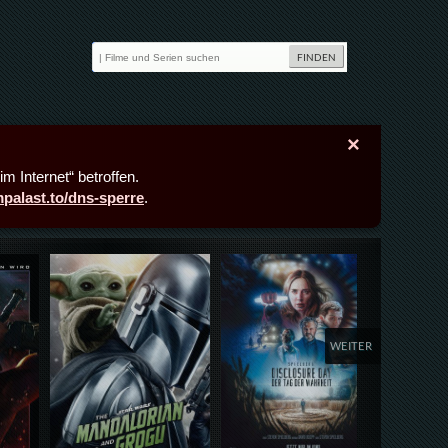
×
m Internet“ betroffen.
lmpalast.to/dns-sperre
.
Details,Play
Details,Play
Deta
WEITER