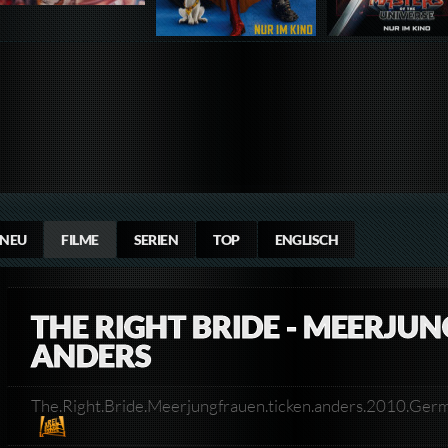
NEU
FILME
SERIEN
TOP
ENGLISCH
THE RIGHT BRIDE - MEERJU
ANDERS
The.Right.Bride.Meerjungfrauen.ticken.anders.2010