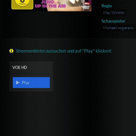
Regie
Max Winkler
Schauspieler
Michael Angarano
Streamanbieter aussuchen
und auf "Play" klicken!
VOE HD
Play