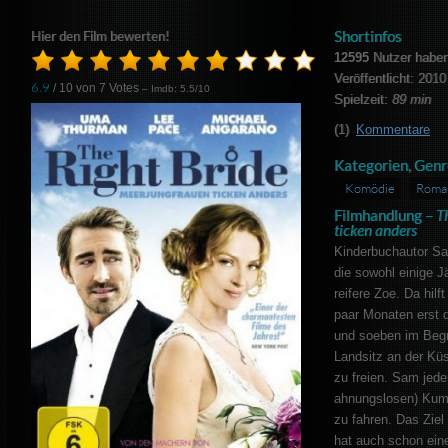
Shortinfos
Hier den Film bewerten!
12595
Nutzer haben
Veröffentlicht: 2010
6.9
/ 10 von
7
Votes
– Imdb: 5.5/10
Spielzeit:
89 min
(1)
Kommentare
Kategorien, Genr
Komödie
Roma
Filmhandlung –
T
ticken anders
Kinderbuchautor Sa
die sowohl einige J
reifere Zoe. Da hilf
paar Monaten erst d
und soeben im Begri
Landsitz an der Kü
zu freien. Sam jede
ahnungslosen) Kump
zu fahren. Das Ziel
hat auch schon eine 