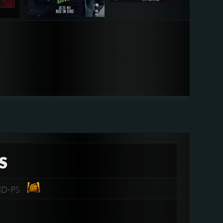
S
viD-PS