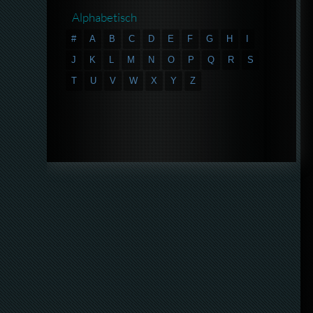
Alphabetisch
#
A
B
C
D
E
F
G
H
I
J
K
L
M
N
O
P
Q
R
S
T
U
V
W
X
Y
Z