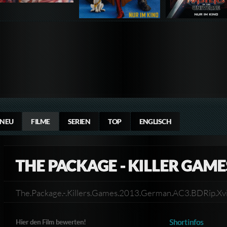
NEU
FILME
SERIEN
TOP
ENGLISCH
THE PACKAGE - KILLER GAME
The.Package.-.Killers.Games.2013.German.AC3.BDRip.X
Shortinfos
Hier den Film bewerten!