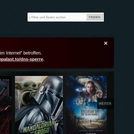
×
m Internet“ betroffen.
lmpalast.to/dns-sperre
.
Details,Play
Details,Play
Deta
WEITER