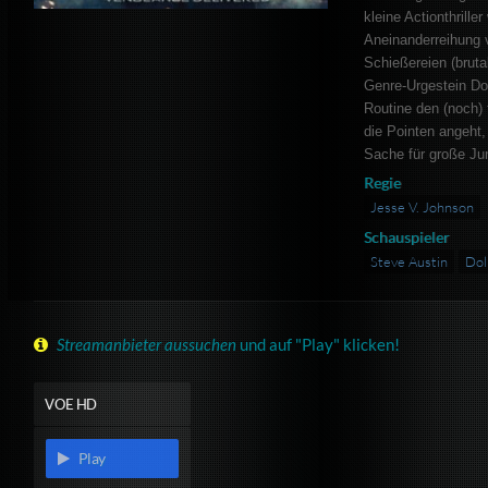
kleine Actionthrille
Aneinanderreihung v
Schießereien (bruta
Genre-Urgestein Dol
Routine den (noch) 
die Pointen angeht,
Sache für große Ju
Regie
Jesse V. Johnson
Schauspieler
Steve Austin
Dol
Streamanbieter aussuchen
und auf "Play" klicken!
VOE HD
Play