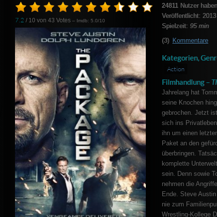
24811
Nutzer haben
Veröffentlicht: 2013
7.2
/ 10 von
43
Votes
– Imdb: 5.0/10
Spielzeit:
95 min
(3)
Kommentare
Kategorien, Genr
Action
Filmhandlung –
T
Jahrelang hat Tomm
seine Knochen hing
gebrochen. Jetzt i
sich ins Privatleben
ihn um einen letzte
Paket an den gefü
überbringen. Tatsäc
komplette Unterwelt
sein. Denn sowie T
nehmen die Angriffe
Ende. Steve Austin 
nie zum Familienpub
Wrestling-Kollege 