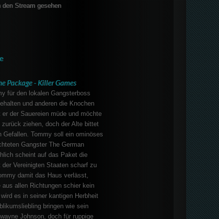
 den Stream gesehen
e
he Package - Killer Games
y für den lokalen Gangsterboss
ehalten und anderen die Knochen
st er der Sauereien müde und möchte
 zurück ziehen, doch der Alte bittet
n Gefallen. Tommy soll ein ominöses
rchteten Gangster The German
hlich scheint auf das Paket die
 der Vereinigten Staaten scharf zu
ommy damit das Haus verlässt,
 aus allen Richtungen schier kein
wird es in seiner kantigen Herbheit
likumsliebling bringen wie sein
Dwayne Johnson, doch für ruppige