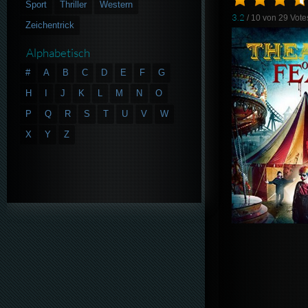
Sport
Thriller
Western
3.2
/ 10 von
29
Vote
Zeichentrick
Alphabetisch
#
A
B
C
D
E
F
G
H
I
J
K
L
M
N
O
P
Q
R
S
T
U
V
W
X
Y
Z