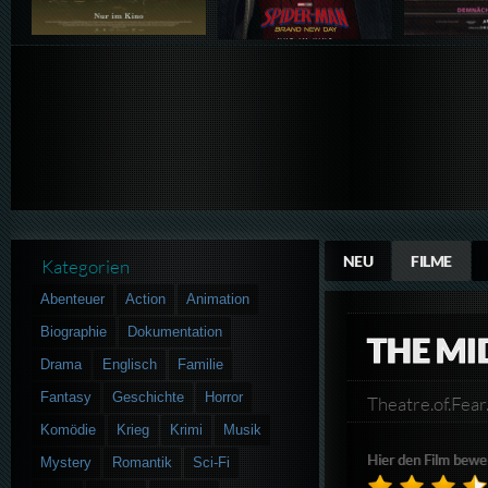
NEU
FILME
Kategorien
Abenteuer
Action
Animation
Biographie
Dokumentation
THE M
Drama
Englisch
Familie
Fantasy
Geschichte
Horror
Theatre.of.Fe
Komödie
Krieg
Krimi
Musik
Hier den Film bewe
Mystery
Romantik
Sci-Fi