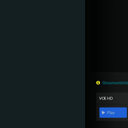
Streamanbiete
VOE HD
Play