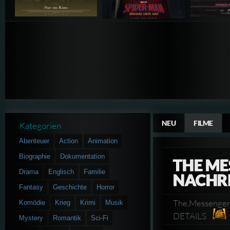
NEU
FILME
Kategorien
Abenteuer
Action
Animation
Biographie
Dokumentation
THE ME
Drama
Englisch
Familie
NACHR
Fantasy
Geschichte
Horror
The.Messenger
Komödie
Krieg
Krimi
Musik
DETAiLS
Mystery
Romantik
Sci-Fi