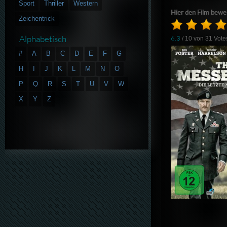
Sport
Thriller
Western
Hier den Film bewe
Zeichentrick
Alphabetisch
6.3
/ 10 von
31
Vote
#
A
B
C
D
E
F
G
H
I
J
K
L
M
N
O
P
Q
R
S
T
U
V
W
X
Y
Z