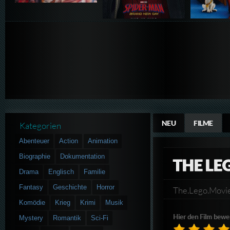
NEU
FILME
Kategorien
Abenteuer
Action
Animation
Biographie
Dokumentation
THE LE
Drama
Englisch
Familie
Fantasy
Geschichte
Horror
The.Lego.Mov
Komödie
Krieg
Krimi
Musik
Hier den Film bewe
Mystery
Romantik
Sci-Fi