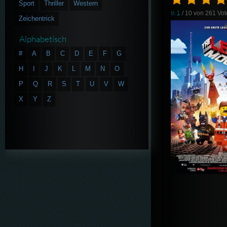
Sport
Thriller
Western
8.1
/ 10 von
261
Vot
Zeichentrick
Alphabetisch
#
A
B
C
D
E
F
G
H
I
J
K
L
M
N
O
P
Q
R
S
T
U
V
W
X
Y
Z