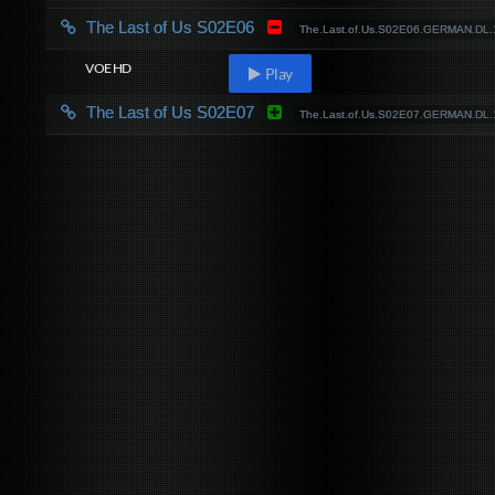
The Last of Us S02E06
The.Last.of.Us.S02E06.GERMAN.D
VOE HD
Play
The Last of Us S02E07
The.Last.of.Us.S02E07.GERMAN.D