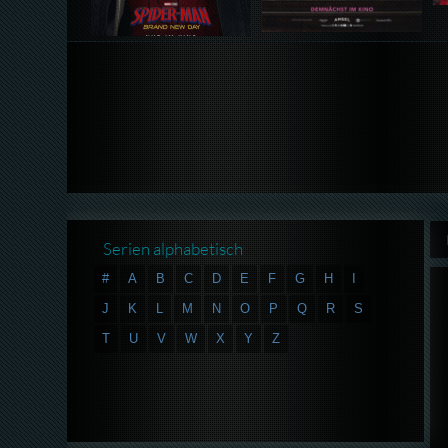
Serien alphabetisch
#
A
B
C
D
E
F
G
H
I
J
K
L
M
N
O
P
Q
R
S
T
U
V
W
X
Y
Z