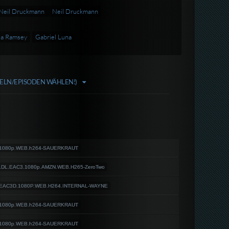
Neil Druckmann
Neil Druckmann
la Ramsey
Gabriel Luna
FELN/EPISODEN WÄHLEN!)
L.1080p.WEB.h264-SAUERKRAUT
an.DL.EAC3.1080p.AMZN.WEB.H265-ZeroTwo
L.EAC3D.1080P.WEB.H264.INTERNAL-WAYNE
L.1080p.WEB.h264-SAUERKRAUT
L.1080p.WEB.h264-SAUERKRAUT