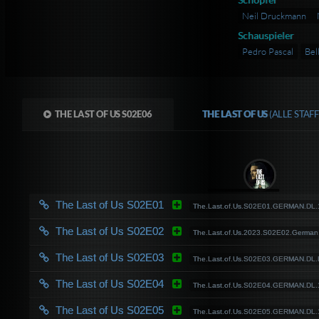
Neil Druckmann
Schauspieler
Pedro Pascal
Bel
THE LAST OF US S02E06
THE LAST OF US
(ALLE STAF
The Last of Us S02E01
The.Last.of.Us.S02E01.GERMAN.D
The Last of Us S02E02
The.Last.of.Us.2023.S02E02.Germ
The Last of Us S02E03
The.Last.of.Us.S02E03.GERMAN.D
The Last of Us S02E04
The.Last.of.Us.S02E04.GERMAN.D
The Last of Us S02E05
The.Last.of.Us.S02E05.GERMAN.D