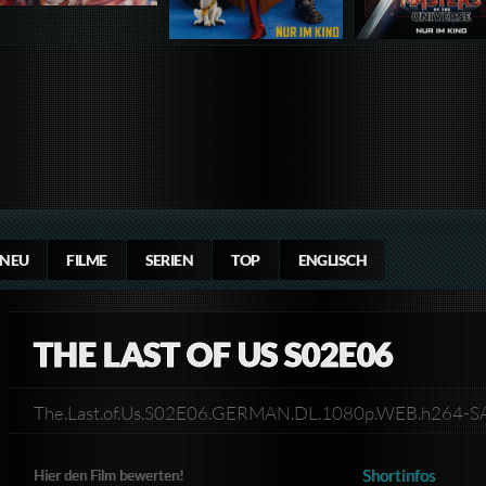
NEU
FILME
SERIEN
TOP
ENGLISCH
THE LAST OF US S02E06
The.Last.of.Us.S02E06.GERMAN.DL.1080p.WEB.h264
Shortinfos
Hier den Film bewerten!