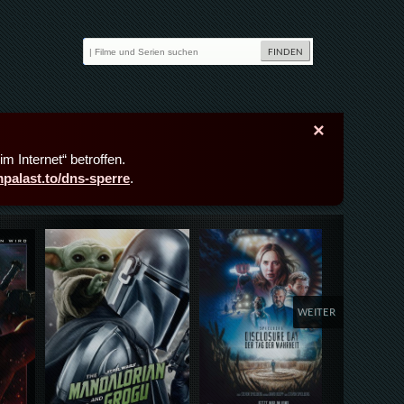
×
m Internet“ betroffen.
lmpalast.to/dns-sperre
.
Details,Play
Details,Play
Deta
WEITER