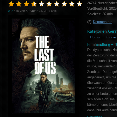
26747
Nutzer haben
Veröffentlicht: 2025
3.7
/ 10 von
50
Votes
– Imdb: 9.6/10
Spielzeit:
60 min
(2)
Kommentare
Kategorien, Genr
Horror
Thriller
Filmhandlung –
T
Die dystopische Ha
der Zerstörung der 
die Menschheit von 
wurde, verwandeln s
Zombies. Der abgeh
angeheuert, um die 1
überwachten Quara
zunächst wie ein Ro
zu einer brutalen 
schlagen sich Joel 
kämpfen ums Überl
dabei nur aufeinand
Schöpfer