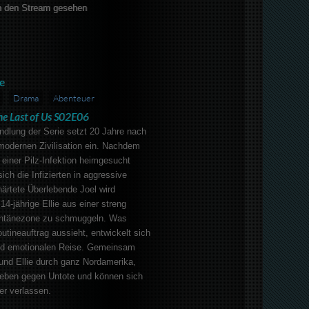
 den Stream gesehen
e
Drama
Abenteuer
he Last of Us S02E06
ndlung der Serie setzt 20 Jahre nach
modernen Zivilisation ein. Nachdem
einer Pilz-Infektion heimgesucht
ich die Infizierten in aggressive
ärtete Überlebende Joel wird
4-jährige Ellie aus einer streng
ntänezone zu schmuggeln. Was
utineauftrag aussieht, entwickelt sich
und emotionalen Reise. Gemeinsam
und Ellie durch ganz Nordamerika,
eben gegen Untote und können sich
er verlassen.