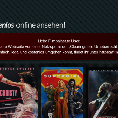
Liebe Filmpalast.to User,
sere Webseite von einer Netzsperre der „Clearingstelle Urheberrecht i
infach, legal und kostenlos umgehen könnt, findet ihr unter
https://fi
Details,Play
Details,Play
Details,Play