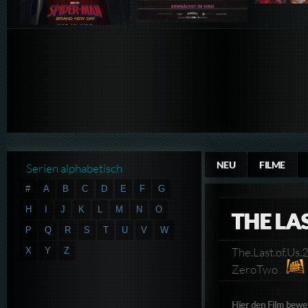
NEU
FILME
Serien alphabetisch
#
A
B
C
D
E
F
G
H
I
J
K
L
M
N
O
THE LAS
P
Q
R
S
T
U
V
W
The.Last.of.
X
Y
Z
ZeroTwo
Hier den Film bewe