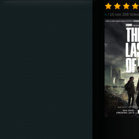
6
/ 10 von
308
Vote