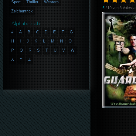
Sport
Thriller
Western
5
/ 10 von
8
Votes
– 
Zeichentrick
Alphabetisch
#
A
B
C
D
E
F
G
H
I
J
K
L
M
N
O
P
Q
R
S
T
U
V
W
X
Y
Z