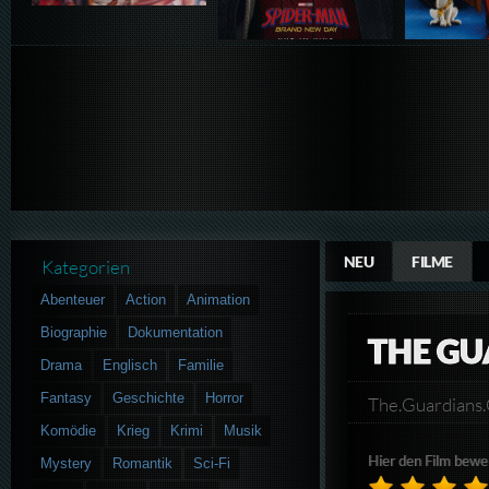
NEU
FILME
Kategorien
Abenteuer
Action
Animation
Biographie
Dokumentation
THE GU
Drama
Englisch
Familie
Fantasy
Geschichte
Horror
The.Guardian
Komödie
Krieg
Krimi
Musik
Hier den Film bewe
Mystery
Romantik
Sci-Fi