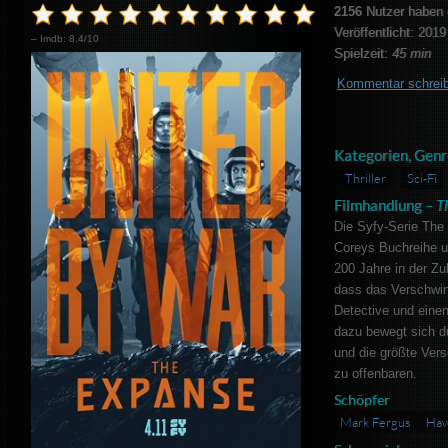
2156
Nutzer haben 
Veröffentlicht: 2019
– Imdb: 8.4/10
Spielzeit:
45 min
Kommentar schrei
Kategorien, Genr
Thriller
Sci-Fi
Filmhandlung –
T
Die Syfy-Serie The
Coreys Buchreihe und
200 Jahre in der Zu
dass das Verschwin
Detective und eine
dazu bewegt sich d
und die größte Ver
zu offenbaren.
Schöpfer
Mark Fergus
Haw