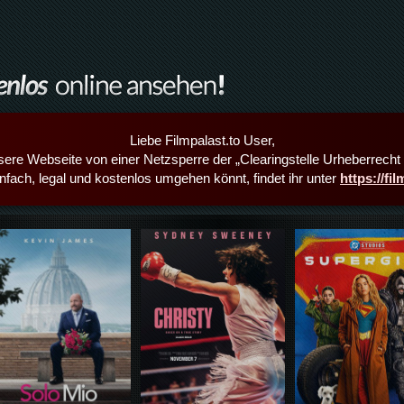
Liebe Filmpalast.to User,
sere Webseite von einer Netzsperre der „Clearingstelle Urheberrecht i
infach, legal und kostenlos umgehen könnt, findet ihr unter
https://fi
Details,Play
Details,Play
Details,Play