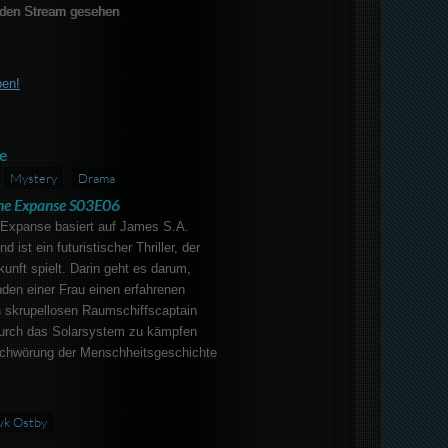
den Stream gesehen
ben!
e
Mystery
Drama
he Expanse S03E06
 Expanse basiert auf James S.A.
 ist ein futuristischer Thriller, der
kunft spielt. Darin geht es darum,
den einer Frau einen erfahrenen
n skrupellosen Raumschiffscaptain
urch das Solarsystem zu kämpfen
schwörung der Menschheitsgeschichte
k Ostby