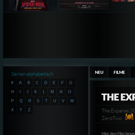
NEU
FILME
Serien alphabetisch
#
A
B
C
D
E
F
G
H
I
J
K
L
M
N
O
THE EX
P
Q
R
S
T
U
V
W
The.Expanse.
X
Y
Z
ZeroTwo
Hier den Film bewe