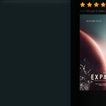
9.8
/ 10 von
5
Votes