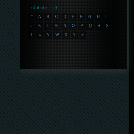
Alphabetisch
#
A
B
C
D
E
F
G
H
I
J
K
L
M
N
O
P
Q
R
S
T
U
V
W
X
Y
Z