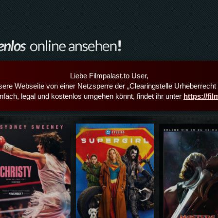
Liebe Filmpalast.to User,
sere Webseite von einer Netzsperre der „Clearingstelle Urheberrecht i
infach, legal und kostenlos umgehen könnt, findet ihr unter
https://fi
Details,Play
Details,Play
Details,Play