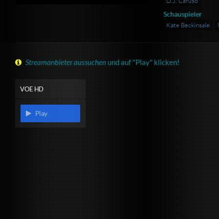
D.J. Caruso
Schauspieler
Kate Beckinsale
Streamanbieter aussuchen
und auf "Play" klicken!
VOE HD
Play