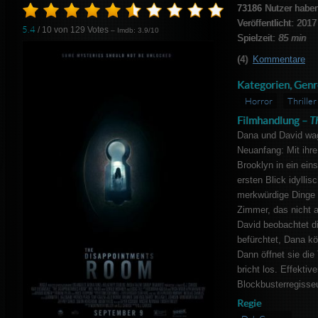
73186
Nutzer haben
Veröffentlicht: 2017
5.4
/ 10 von
129
Votes
– Imdb: 3.9/10
Spielzeit:
85 min
(4)
Kommentare
Kategorien, Genr
Horror
Thriller
Filmhandlung –
T
Dana und David wag
Neuanfang: Mit ihre
Brooklyn in ein ei
ersten Blick idyllis
merkwürdige Dinge 
Zimmer, das nicht a
David beobachtet d
befürchtet, Dana kö
Dann öffnet sie di
bricht los. Effektiv
Blockbusterregisse
Regie