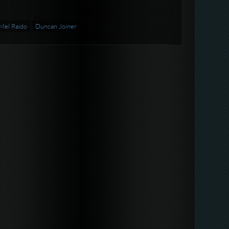
Mel Raido
Duncan Joiner