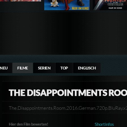
NEU
FILME
SERIEN
TOP
ENGLISCH
THE DISAPPOINTMENTS RO
The.Disappointments.Room.2016.German.720p.BluR
Shortinfos
Hier den Film bewerten!