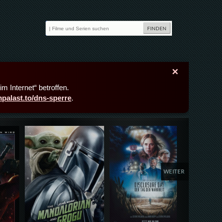
×
m Internet“ betroffen.
lmpalast.to/dns-sperre
.
Details,Play
Details,Play
Deta
WEITER