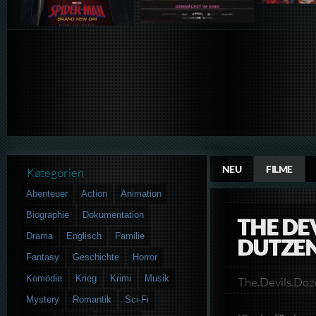
NEU
FILME
Kategorien
Abenteuer
Action
Animation
Biographie
Dokumentation
THE DEV
Drama
Englisch
Familie
DUTZE
Fantasy
Geschichte
Horror
Komödie
Krieg
Krimi
Musik
The.Devils.Do
Mystery
Romantik
Sci-Fi