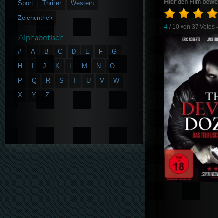
Hier den Film bewe
Sport
Thriller
Western
Zeichentrick
4
/ 10 von
37
Votes
Alphabetisch
#
A
B
C
D
E
F
G
H
I
J
K
L
M
N
O
P
Q
R
S
T
U
V
W
X
Y
Z