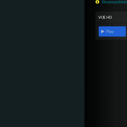
Streamanbiete
VOE HD
Play