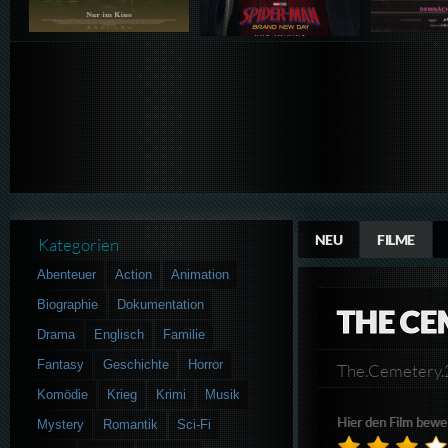
NEU
FILME
Kategorien
Abenteuer
Action
Animation
Biographie
Dokumentation
THE CE
Drama
Englisch
Familie
Fantasy
Geschichte
Horror
The.Cemetery
Komödie
Krieg
Krimi
Musik
Hier den Film bewe
Mystery
Romantik
Sci-Fi