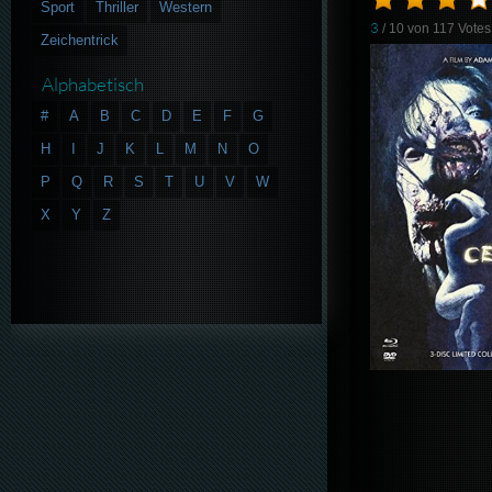
Sport
Thriller
Western
3
/ 10 von
117
Votes
Zeichentrick
Alphabetisch
#
A
B
C
D
E
F
G
H
I
J
K
L
M
N
O
P
Q
R
S
T
U
V
W
X
Y
Z