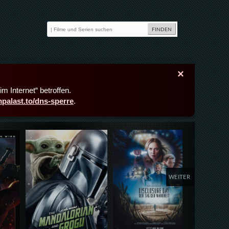
×
m Internet“ betroffen.
lmpalast.to/dns-sperre
.
Details,Play
Details,Play
Deta
WEITER