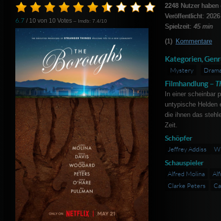
2248
Nutzer haben 
Veröffentlicht: 2026
6.7
/ 10 von
10
Votes
– Imdb: 7.4/10
Spielzeit:
45 min
(1)
Kommentare
Kategorien, Genr
Mystery
Dram
Filmhandlung –
T
In einer scheinbar
untypische Helden 
die ihnen das stehl
Zeit.
Schöpfer
Jeffrey Addiss
Wi
Schauspieler
Alfred Molina
Al
Clarke Peters
Ca