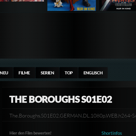
NEU
FILME
SERIEN
TOP
ENGLISCH
THE BOROUGHS S01E02
The.Boroughs.S01E02.GERMAN.DL.1080p.WEB.h264
Shortinfos
Hier den Film bewerten!