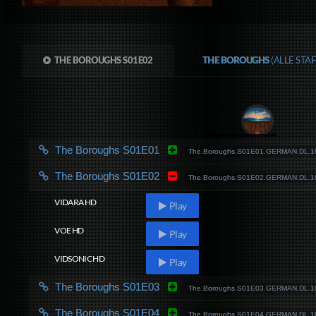
THE BOROUGHS S01E02
THE BOROUGHS
(ALLE STA
The Boroughs S01E01
The.Boroughs.S01E01.GERMAN.DL.
The Boroughs S01E02
The.Boroughs.S01E02.GERMAN.DL.
VIDARA HD
Play
VOE HD
Play
VIDSONIC HD
Play
The Boroughs S01E03
The.Boroughs.S01E03.GERMAN.DL.
The Boroughs S01E04
The.Boroughs.S01E04.GERMAN.DL.