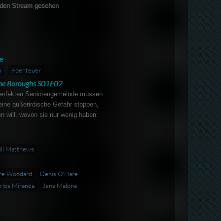
den Stream gesehen
e
a
Abenteuer
he Boroughs S01E02
 perfekten Seniorengemeinde müssen
eine außerirdische Gefahr stoppen,
en will, wovon sie nur wenig haben:
ll Matthews
fre Woodard
Denis O'Hare
rlos Miranda
Jena Malone