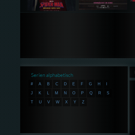
Serien alphabetisch
#
A
B
C
D
E
F
G
H
I
J
K
L
M
N
O
P
Q
R
S
T
U
V
W
X
Y
Z