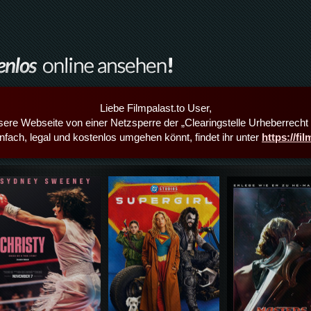
Liebe Filmpalast.to User,
sere Webseite von einer Netzsperre der „Clearingstelle Urheberrecht i
infach, legal und kostenlos umgehen könnt, findet ihr unter
https://fi
Details,Play
Details,Play
Details,Play