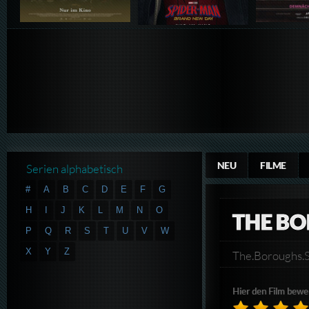
NEU
FILME
Serien alphabetisch
#
A
B
C
D
E
F
G
H
I
J
K
L
M
N
O
THE BO
P
Q
R
S
T
U
V
W
X
Y
Z
The.Borough
Hier den Film bewe