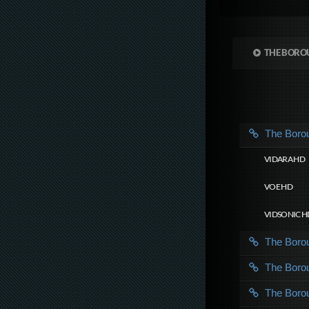
THE BORO
The Bor
VIDARA HD
VOE HD
VIDSONIC H
The Bor
The Bor
The Bor