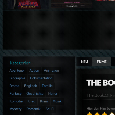
NEU
FILME
Kategorien
Abenteuer
Action
Animation
Biographie
Dokumentation
THE BO
Drama
Englisch
Familie
Fantasy
Geschichte
Horror
The.Book.Of.
Komödie
Krieg
Krimi
Musik
Hier den Film bewe
Mystery
Romantik
Sci-Fi