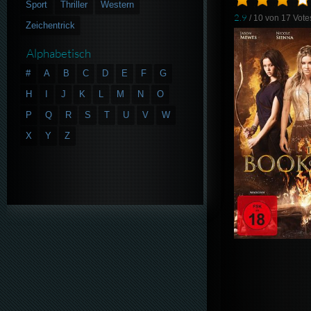
Sport
Thriller
Western
2.9
/ 10 von
17
Vote
Zeichentrick
Alphabetisch
#
A
B
C
D
E
F
G
H
I
J
K
L
M
N
O
P
Q
R
S
T
U
V
W
X
Y
Z