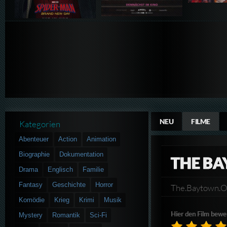
NEU
FILME
Kategorien
Abenteuer
Action
Animation
Biographie
Dokumentation
THE B
Drama
Englisch
Familie
Fantasy
Geschichte
Horror
The.Baytown.
Komödie
Krieg
Krimi
Musik
Hier den Film bewe
Mystery
Romantik
Sci-Fi