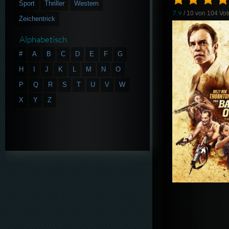
Sport
Thriller
Western
7.9
/ 10 von
104
Vot
Zeichentrick
Alphabetisch
#
A
B
C
D
E
F
G
H
I
J
K
L
M
N
O
P
Q
R
S
T
U
V
W
X
Y
Z