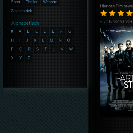
Sport
Thriller
Western
Hier den Film bewe
Zeichentrick
6.3
/ 10 von
91
Vote
Alphabetisch
#
A
B
C
D
E
F
G
H
I
J
K
L
M
N
O
P
Q
R
S
T
U
V
W
X
Y
Z