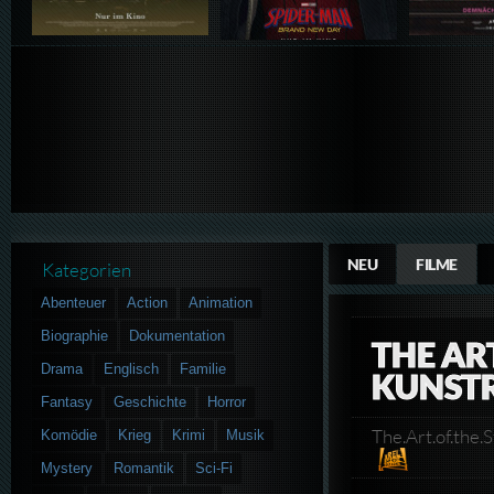
NEU
FILME
Kategorien
Abenteuer
Action
Animation
Biographie
Dokumentation
THE ART
Drama
Englisch
Familie
KUNST
Fantasy
Geschichte
Horror
The.Art.of.th
Komödie
Krieg
Krimi
Musik
Mystery
Romantik
Sci-Fi