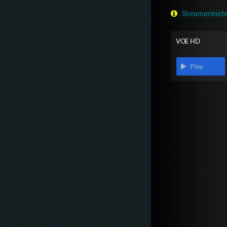
Streamanbiete
VOE HD
Play