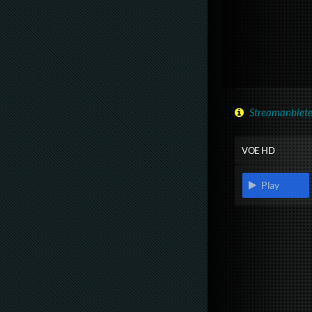
Streamanbiete
VOE HD
Play