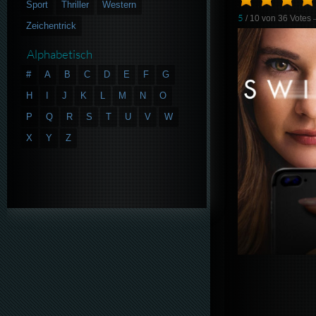
Sport
Thriller
Western
5
/ 10 von
36
Votes
Zeichentrick
Alphabetisch
#
A
B
C
D
E
F
G
H
I
J
K
L
M
N
O
P
Q
R
S
T
U
V
W
X
Y
Z