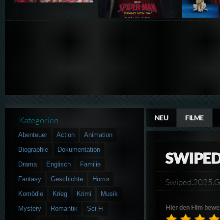
NEU
FILME
Kategorien
Abenteuer
Action
Animation
Biographie
Dokumentation
SWIPE
Drama
Englisch
Familie
Fantasy
Geschichte
Horror
Swiped.2025.
Komödie
Krieg
Krimi
Musik
Hier den Film bewe
Mystery
Romantik
Sci-Fi