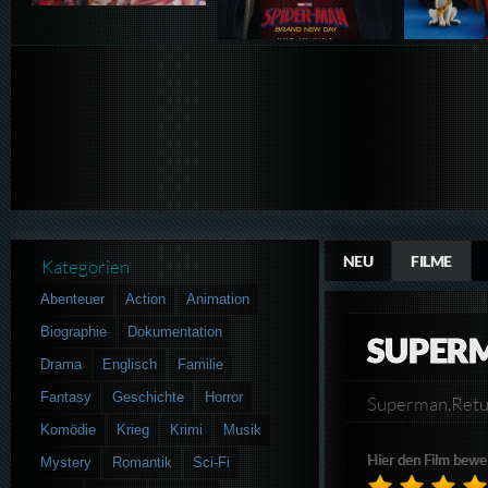
NEU
FILME
Kategorien
Abenteuer
Action
Animation
Biographie
Dokumentation
SUPER
Drama
Englisch
Familie
Fantasy
Geschichte
Horror
Superman.Ret
Komödie
Krieg
Krimi
Musik
Hier den Film bewe
Mystery
Romantik
Sci-Fi