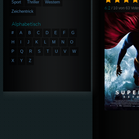
Sport
Thriller
Western
6.2
/ 10 von
63
Vote
Zeichentrick
Alphabetisch
#
A
B
C
D
E
F
G
H
I
J
K
L
M
N
O
P
Q
R
S
T
U
V
W
X
Y
Z