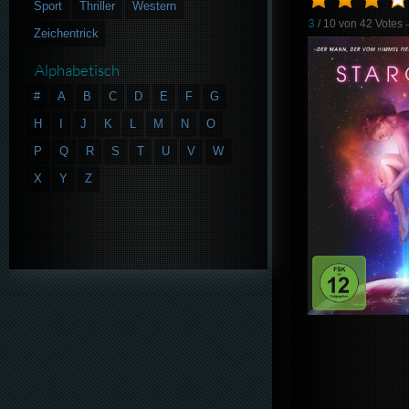
Sport
Thriller
Western
3
/ 10 von
42
Votes
Zeichentrick
Alphabetisch
#
A
B
C
D
E
F
G
H
I
J
K
L
M
N
O
P
Q
R
S
T
U
V
W
X
Y
Z