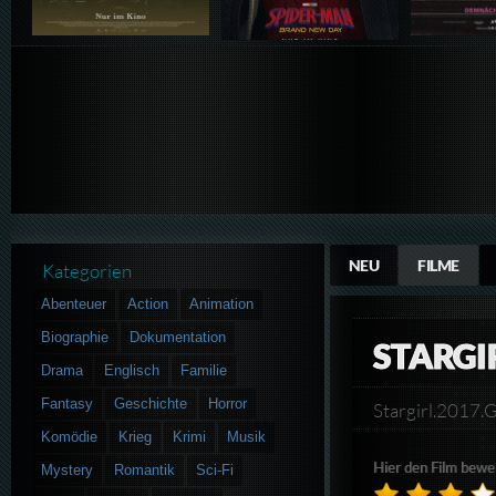
NEU
FILME
Kategorien
Abenteuer
Action
Animation
Biographie
Dokumentation
STARGI
Drama
Englisch
Familie
Fantasy
Geschichte
Horror
Stargirl.201
Komödie
Krieg
Krimi
Musik
Hier den Film bewe
Mystery
Romantik
Sci-Fi