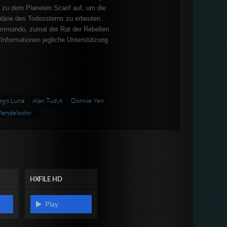
n zu dem Planeten Scarif auf, um die
pläne des Todessterns zu erbeuten.
mmando, zumal der Rat der Rebellen
Informationen jegliche Unterstützung
ego Luna
Alan Tudyk
Donnie Yen
Mendelsohn
HXFILE HD
Play