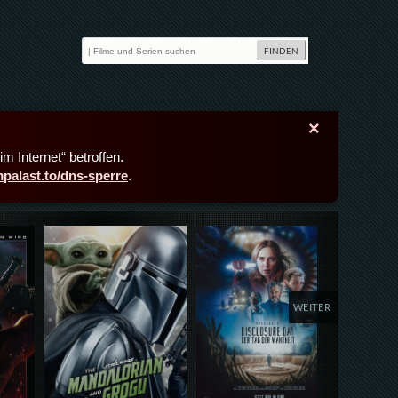
×
m Internet“ betroffen.
lmpalast.to/dns-sperre
.
Details,Play
Details,Play
Deta
WEITER