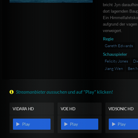
bricht Jyn daraufhi
dort lagernden Bau
Ein Himmelfahrtsko
aufgrund der vagen 
verweigert.
Regie
Gareth Edwards
Schauspieler
Felicity Jones
Di
Jiang Wen
Ben 
Streamanbieter aussuchen
und auf "Play" klicken!
VIDARA HD
VOE HD
VIDSONIC HD
Play
Play
Play