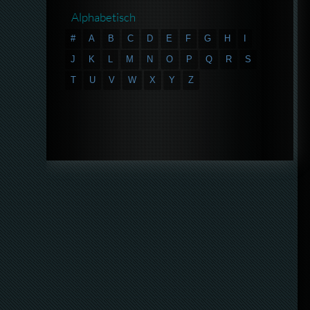
Alphabetisch
#
A
B
C
D
E
F
G
H
I
J
K
L
M
N
O
P
Q
R
S
T
U
V
W
X
Y
Z