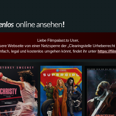
Liebe Filmpalast.to User,
sere Webseite von einer Netzsperre der „Clearingstelle Urheberrecht i
infach, legal und kostenlos umgehen könnt, findet ihr unter
https://fi
Details,Play
Details,Play
Details,Play