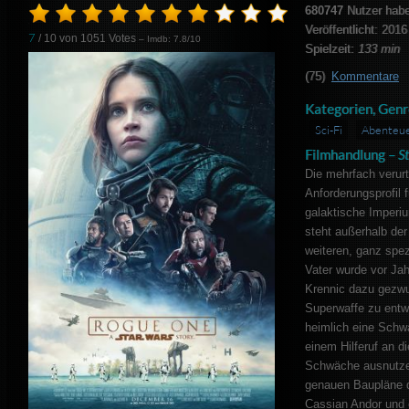
680747
Nutzer hab
Veröffentlicht: 2016
7
/ 10 von
1051
Votes
– Imdb: 7.8/10
Spielzeit:
133 min
(75)
Kommentare
Kategorien, Genr
Sci-Fi
Abenteu
Filmhandlung –
S
Die mehrfach verurt
Anforderungsprofil 
galaktische Imperiu
steht außerhalb der
weiteren, ganz spez
Vater wurde vor Jah
Krennic dazu gezwu
Superwaffe zu entwi
heimlich eine Schwa
einem Hilferuf an d
Schwäche ausnutzen
genauen Baupläne 
Cassian Andor und 