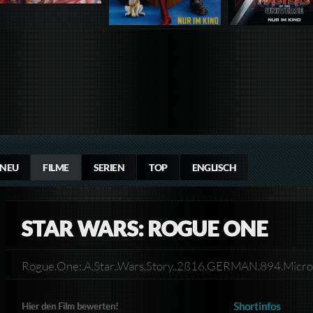
NEU
FILME
SERIEN
TOP
ENGLISCH
STAR WARS: ROGUE ONE
Rogue.One:.A.Star..Wars.Story..2ß16.GERMAN.894.Mic
Shortinfos
Hier den Film bewerten!