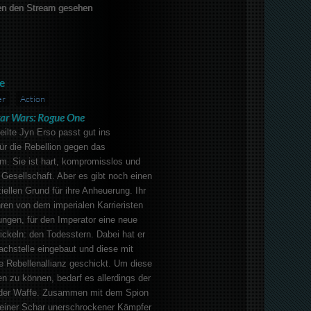
en den Stream gesehen
e
er
Action
tar Wars: Rogue One
eilte Jyn Erso passt gut ins
für die Rebellion gegen das
m. Sie ist hart, kompromisslos und
 Gesellschaft. Aber es gibt noch einen
iellen Grund für ihre Anheuerung. Ihr
ren von dem imperialen Karrieristen
ngen, für den Imperator eine neue
ckeln: den Todesstern. Dabei hat er
chstelle eingebaut und diese mit
ie Rebellenallianz geschickt. Um diese
 zu können, bedarf es allerdings der
der Waffe. Zusammen mit dem Spion
einer Schar unerschrockener Kämpfer