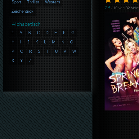
Sport
Thriller
Western
7.5
/ 10 von
82
Vote
Zeichentrick
Alphabetisch
#
A
B
C
D
E
F
G
H
I
J
K
L
M
N
O
P
Q
R
S
T
U
V
W
X
Y
Z