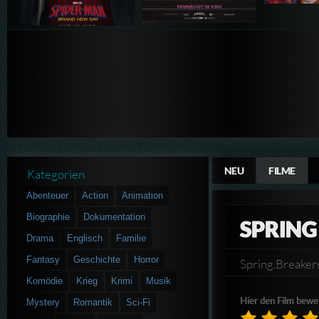
NEU
FILME
Kategorien
Abenteuer
Action
Animation
Biographie
Dokumentation
SPRING
Drama
Englisch
Familie
Fantasy
Geschichte
Horror
Spring.Breake
Komödie
Krieg
Krimi
Musik
Hier den Film bewe
Mystery
Romantik
Sci-Fi