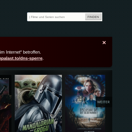
×
m Internet“ betroffen.
lmpalast.to/dns-sperre
.
Details,Play
Details,Play
Deta
WEITER