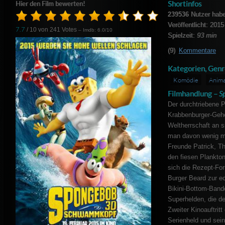
Shortinfos
Hier den Film bewerten!
239536
Nutzer hab
Veröffentlicht: 2015
7.7
/ 10 von
241
Votes
– Imdb: 6.0/10
Spielzeit:
93 min
(9)
Kommentare
Kategorien, Genr
Komödie
Anima
Filmhandlung –
S
Der durchtriebene Pi
Krabbenburger-Gehe
Weltherrschaft an 
man davon wenig m
Freunde Patrick, T
den fiesen Plankto
sich die Rezept-For
Burger Beard zur ec
Bikini-Bottom-Band
Superhelden, die de
Zweiter Kinoauftrit
Serienheld und sei