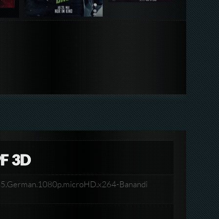
F 3D
15.German.1080p.microHD.x264-Banandi