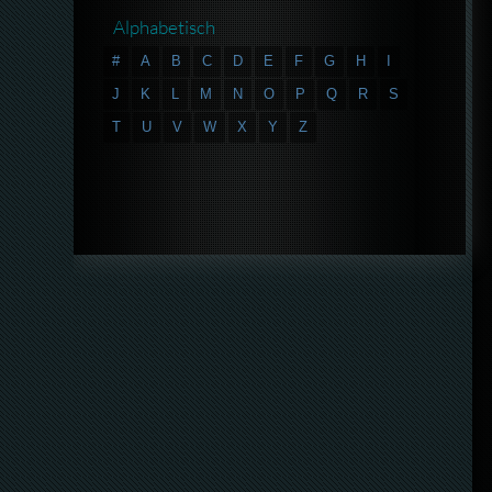
Alphabetisch
#
A
B
C
D
E
F
G
H
I
J
K
L
M
N
O
P
Q
R
S
T
U
V
W
X
Y
Z