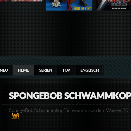
NEU
FILME
SERIEN
TOP
ENGLISCH
SPONGEBOB SCHWAMMKOP
SpongeBob.Schwammkopf.Schwamm.aus.dem.Wasser.20