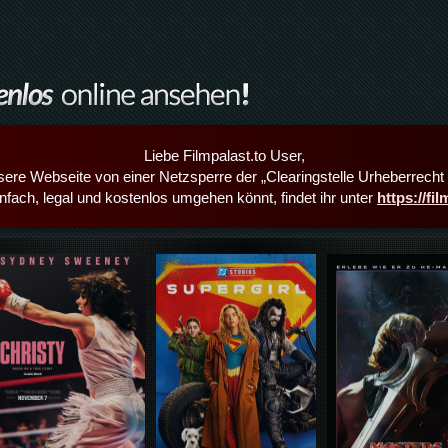
Liebe Filmpalast.to User,
sere Webseite von einer Netzsperre der „Clearingstelle Urheberrecht i
infach, legal und kostenlos umgehen könnt, findet ihr unter
https://fi
Details,Play
Details,Play
Details,Play