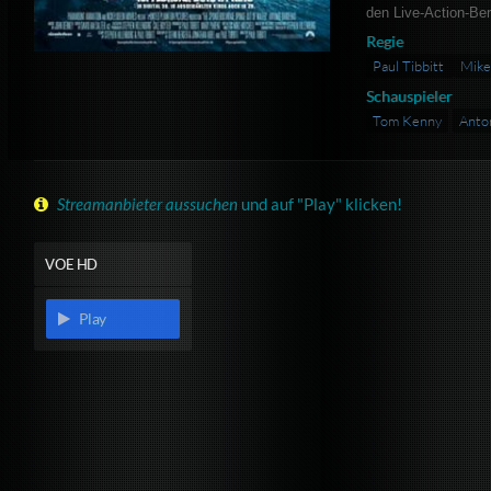
den Live-Action-Ber
Regie
Paul Tibbitt
Mike
Schauspieler
Tom Kenny
Anto
Streamanbieter aussuchen
und auf "Play" klicken!
VOE HD
Play