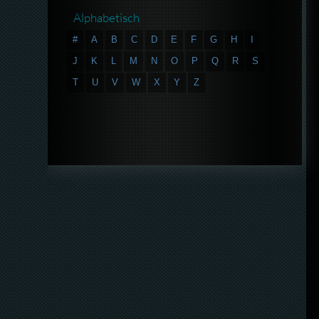
Alphabetisch
#
A
B
C
D
E
F
G
H
I
J
K
L
M
N
O
P
Q
R
S
T
U
V
W
X
Y
Z