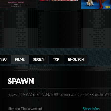
NEU
FILME
SERIEN
TOP
ENGLISCH
SPAWN
Spawn.1997.GERMAN.1080p.microHD.x264-Raistlin9
Shortinfos
Hier den Film bewerten!