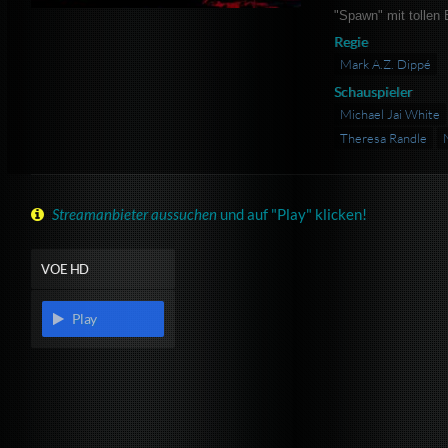
"Spawn" mit tollen 
Regie
Mark A.Z. Dippé
Schauspieler
Michael Jai White
Theresa Randle
Streamanbieter aussuchen
und auf "Play" klicken!
VOE HD
Play