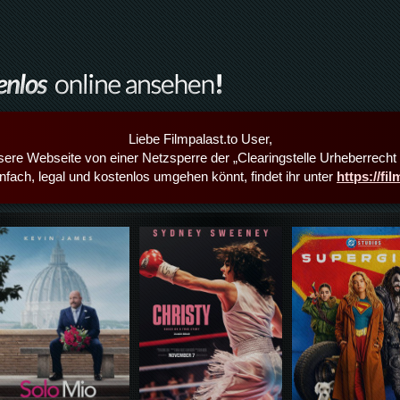
Liebe Filmpalast.to User,
sere Webseite von einer Netzsperre der „Clearingstelle Urheberrecht i
infach, legal und kostenlos umgehen könnt, findet ihr unter
https://fi
Details,Play
Details,Play
Details,Play