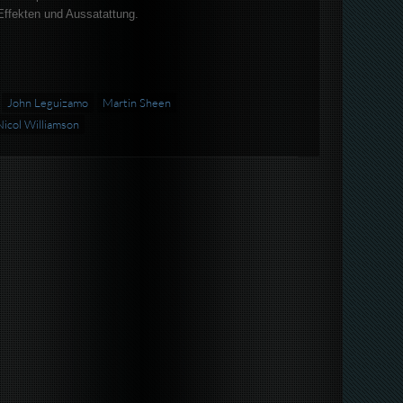
Effekten und Aussatattung.
John Leguizamo
Martin Sheen
Nicol Williamson