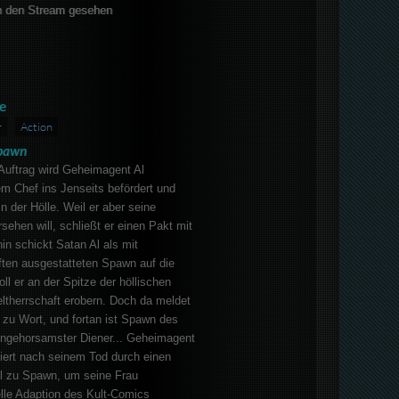
 den Stream gesehen
e
r
Action
pawn
Auftrag wird Geheimagent Al
 Chef ins Jenseits befördert und
n der Hölle. Weil er aber seine
sehen will, schließt er einen Pakt mit
in schickt Satan Al als mit
ften ausgestatteten Spawn auf die
ll er an der Spitze der höllischen
ltherrschaft erobern. Doch da meldet
 zu Wort, und fortan ist Spawn des
ungehorsamster Diener... Geheimagent
ert nach seinem Tod durch einen
l zu Spawn, um seine Frau
lle Adaption des Kult-Comics