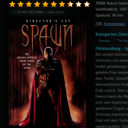
78586
Nutzer haben
Veröffentlicht: 1997
7.2
/ 10 von
162
Votes
– Imdb: 5.2/10
Spielzeit:
96 min
(18)
Kommentare
Kategorien, Genr
Fantasy
Thrille
Filmhandlung –
S
Bei seinem letzten 
Simmons von seinem
landet geradewegs i
geliebte Frau wieder
dem Teufel. Daraufh
übernatürlichen Krä
Erde zurück. Dort so
Heerscharen die We
sich sein Gewissen
gefallenen Engels 
Simmons transformi
Pakt mit dem Teufe
wiederzusehen. Gre