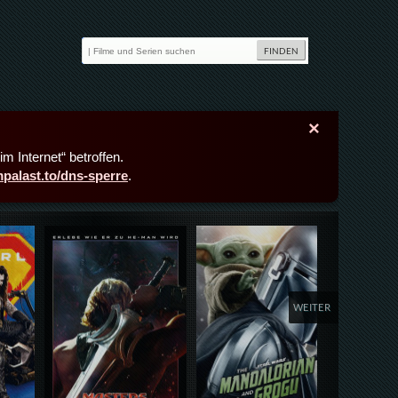
×
m Internet“ betroffen.
lmpalast.to/dns-sperre
.
Details,Play
Details,Play
Deta
WEITER