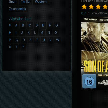
Hier den Film bewe
Sport
Thriller
Western
Zeichentrick
8.7
/ 10 von
230
Vot
Alphabetisch
#
A
B
C
D
E
F
G
H
I
J
K
L
M
N
O
P
Q
R
S
T
U
V
W
X
Y
Z