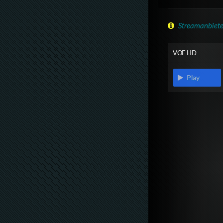
Streamanbiete
VOE HD
Play