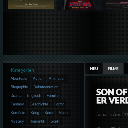
NEU
FILME
Kategorien
Abenteuer
Action
Animation
Biographie
Dokumentation
SON OF
Drama
Englisch
Familie
ER VER
Fantasy
Geschichte
Horror
Komödie
Krieg
Krimi
Musik
Son.of.a.Gun.
Mystery
Romantik
Sci-Fi